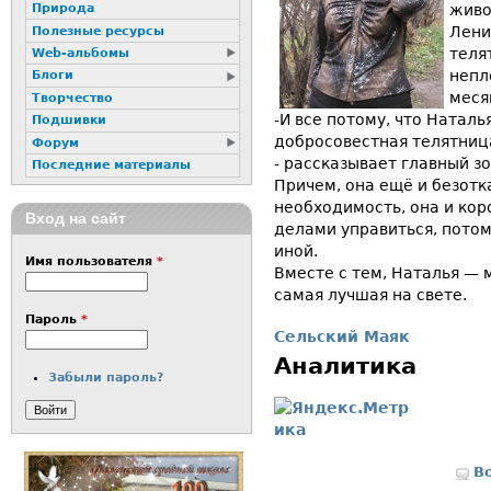
живо
Природа
Лени
Полезные ресурсы
теля
Web-альбомы
непл
Блоги
меся
Творчество
-И все потому, что Наталь
Подшивки
добросовестная телятница
Форум
- рассказывает главный зо
Последние материалы
Причем, она ещё и безотк
необходимость, она и коро
Вход на сайт
делами управиться, потом
иной.
Имя пользователя
*
Вместе с тем, Наталья — 
самая лучшая на свете.
Пароль
*
Сельский Маяк
Аналитика
Забыли пароль?
В