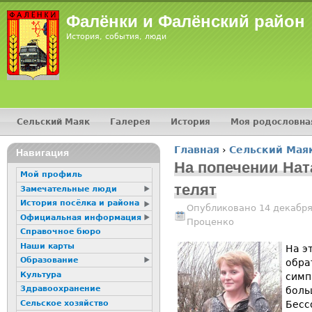
Jump
Фалёнки и Фалёнский район
История, события, люди
Сельский Маяк
Галерея
История
Моя родословна
Главное меню
Главная
›
Сельский Мая
16+
Навигация
Вы здесь
На попечении На
Мой профиль
телят
Замечательные люди
История посёлка и района
Опубликовано 14 декабря
Официальная информация
Проценко
Справочное бюро
Наши карты
На э
Образование
обра
Культура
симп
Здравоохранение
боль
Сельское хозяйство
Бесс