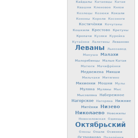
Кайдалы
Катаевцы
Катаи
Квашни
Кленовое
Князи
Кокали
Козлецы
Козюки
Кононы
Короли
Косоноги
Костичёнки
Кочуганы
Кошкили
Крестово
Кретуны
Кропачи
Кузяки
Курейка
Леваново
Кутаёнки
Лалетины
Леваны
Льнозавод
Малахи
Макуша
Малорябинцы
Малые Катаи
Матюги
Мачифрёнки
Медвежена
Микши
Мильчаки
Митягино
Михиенки
Мошни
Мулы
Муляна
Муляны
Мыс
Мысовляна
Набережное
Нагорское
Нижние
Нагоряна
Низево
Митёнки
Николаево
Новожилы
Новоселовская
Одинцы
Октябрьский
Опали
Осиенки
Олозы
Островново
Падерёнки