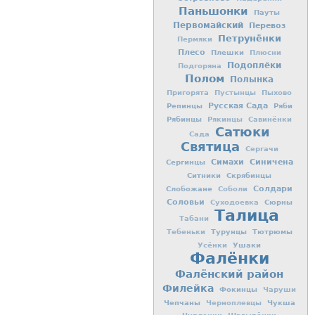
Паньшонки
Пауты
Первомайский
Перевоз
Петрунёнки
Пермяки
Плесо
Плешки
Плюсни
Подоплёки
Подгоряна
Полом
Полынка
Пригорята
Пустынцы
Пыхово
Репинцы
Русская Сада
Ряби
Рябинцы
Рякинцы
Савинёнки
Сатюки
Сада
Святица
Сергачи
Симахи
Синичена
Сергинцы
Ситники
Скрябинцы
Слобожане
Солдари
Соболи
Соловьи
Сюрны
Суходоевка
Талица
Табани
Турунцы
Тютрюмы
Тебеньки
Ушаки
Усёнки
Фалёнки
Фалёнский район
Филейка
Фокинцы
Чаруши
Чепчаны
Чукша
Черноплевцы