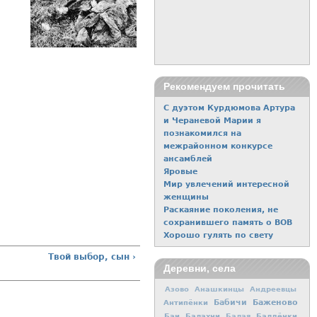
Рекомендуем прочитать
С дуэтом Курдюмова Артура
и Чераневой Марии я
познакомился на
межрайонном конкурсе
ансамблей
Яровые
Мир увлечений интересной
женщины
Раскаяние поколения, не
сохранившего память о ВОВ
Хорошо гулять по свету
Твой выбор, сын ›
Деревни, села
Азово
Анашкинцы
Андреевцы
Баженово
Антипёнки
Бабичи
Баи
Балахни
Балдёнки
Балая