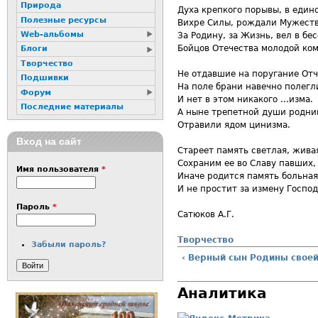
Природа
Духа крепкого порывы, в един
Полезные ресурсы
Вихре Силы, рождали Мужеств
Web-альбомы
За Родину, за Жизнь, вел в бе
Бойцов Отечества молодой ком
Блоги
Творчество
Не отдавшие на поругание Отч
Подшивки
На поле брани навечно полегл
Форум
И нет в этом никакого ...изма.
Последние материалы
А ныне трепетной души родни
Отравили ядом цинизма.
Вход на сайт
Стареет память светлая, жива
Сохраним ее во Славу павших,
Имя пользователя
*
Иначе родится память больная
И не простит за измену Господ
Пароль
*
Сатюков А.Г.
Творчество
Забыли пароль?
‹ Верный сын Родины свое
Аналитика