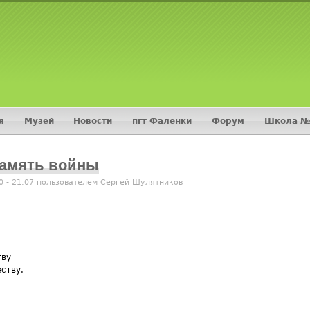
Jump to navigation
я
Музей
Новости
пгт Фалёнки
Форум
Школа №
амять войны
0 - 21:07 пользователем
Сергей Шулятников
 -
тву
ству.