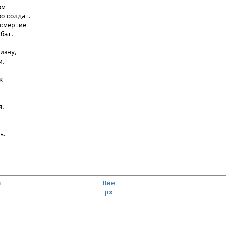
ом
о солдат.
ссмертие
бат.
изну,
и.
к
я.
ь.
й
Вве
рх