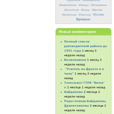
Чурленки
Шавырёнки
Шарапёнки
Шельманы
Швары
Шукли
Шешпели
Шоры
Юсово
Шуменцы
Юренцы
Яровые
Новые комментарии
Полный список
руководителей района до
1991 года
1 месяц 3
недели назад
Возженников
1 месяц 3
недели назад
"Учитель на фронте и в
тылу"
1 месяц 3 недели
назад
Телесюжет ГТРК "Вятка"
о
2 месяца 1 неделя назад
Кайдаловы
2 месяца 2
недели назад
Родословная.Кайдаловы,
Драничниковы
2 месяца 2
недели назад