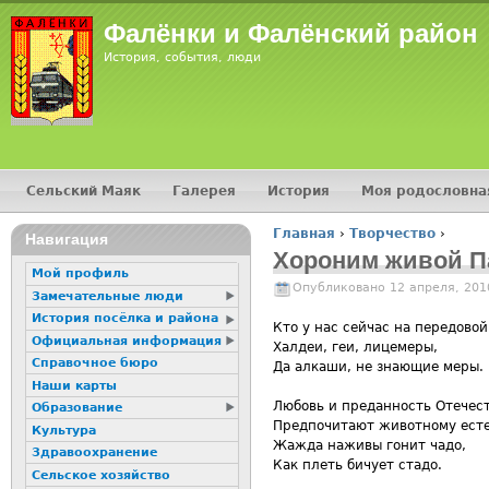
Фалёнки и Фалёнский район
История, события, люди
Сельский Маяк
Галерея
История
Моя родословна
Главное меню
Главная
›
Творчество
›
Навигация
Вы здесь
Хороним живой П
Мой профиль
Опубликовано 12 апреля, 201
Замечательные люди
История посёлка и района
Кто у нас сейчас на передовой
Официальная информация
Халдеи, геи, лицемеры,
Справочное бюро
Да алкаши, не знающие меры.
Наши карты
Любовь и преданность Отечес
Образование
Предпочитают животному есте
Культура
Жажда наживы гонит чадо,
Здравоохранение
Как плеть бичует стадо.
Сельское хозяйство