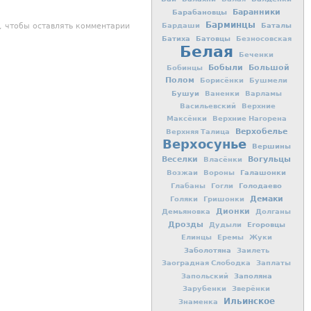
Баранники
Барабановцы
Барминцы
Баталы
, чтобы оставлять комментарии
Бардаши
Батиха
Батовцы
Безносовская
Белая
Беченки
Бобыли
Большой
Бобинцы
Полом
Борисёнки
Бушмели
Бушуи
Ваненки
Варламы
Васильевский
Верхние
Максёнки
Верхние Нагорена
Верхобелье
Верхняя Талица
Верхосунье
Вершины
Вогульцы
Веселки
Власёнки
Галашонки
Возжаи
Вороны
Голодаево
Глабаны
Гогли
Демаки
Голяки
Гришонки
Дионки
Демьяновка
Долганы
Дрозды
Егоровцы
Дудыли
Елинцы
Еремы
Жуки
Заболотяна
Заилеть
Заоградная Слободка
Заплаты
Заполяна
Запольский
Зарубенки
Зверёнки
Ильинское
Знаменка