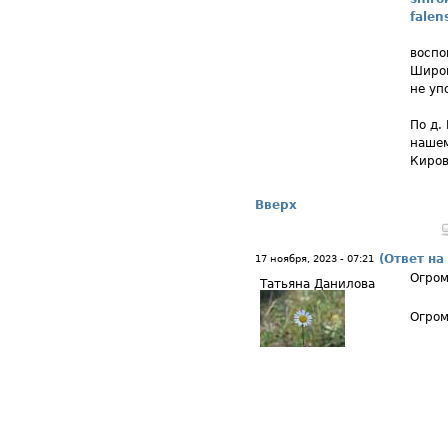
falen
воспо
Широк
не уп
По д.
нашем
Киров
Вверх
(Ответ на
17 ноября, 2023 - 07:21
Огром
Татьяна Данилова
Огром