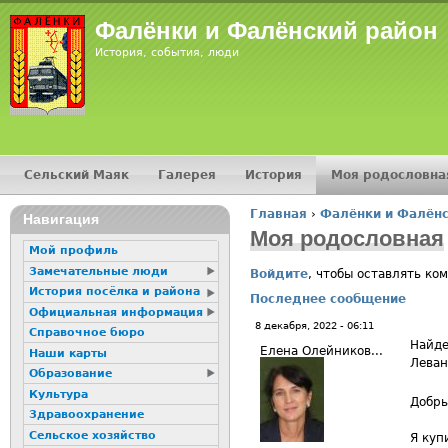
Jump
Фалёнки и Фалёнский район
История, события, люди
Сельский Маяк
Галерея
История
Моя родословна
Главное меню
Главная
›
Фалёнки и Фалёнс
16+
Навигация
Вы здесь
Моя родословная
Мой профиль
Замечательные люди
Войдите
, чтобы оставлять ко
История посёлка и района
Последнее сообщение
Официальная информация
8 декабря, 2022 - 06:11
Справочное бюро
Найде
Елена Олейников...
Наши карты
Леван
Образование
Культура
Добры
Здравоохранение
Сельское хозяйство
Я куп