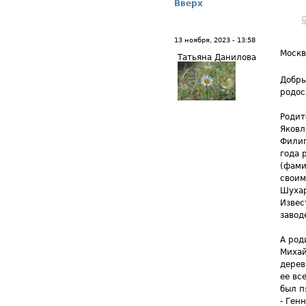
Вверх
13 ноября, 2023 - 13:58
Москв
Татьяна Данилова
Добры
родос
Родит
Яковл
Филип
года 
(фами
своим
Шухар
Извес
заводе
А род
Михай
дерев
ее вс
был п
- Ген