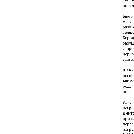
Скоре
потом
Был л
могу,
разу 
свяще
Бород
бабуш
старо
церко
всего
В Кни
погиб
Акимо
родст
нет.
Зато 
награ
Дмитр
призы
перее
награ