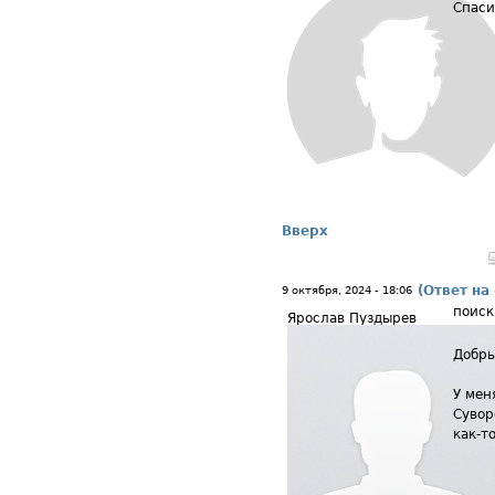
Спаси
Вверх
(Ответ на
9 октября, 2024 - 18:06
поиск
Ярослав Пуздырев
Добры
У мен
Сувор
как-т