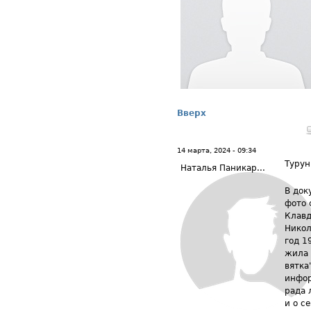
Вверх
14 марта, 2024 - 09:34
Турун
Наталья Паникар...
В док
фото 
Клавд
Никол
год 1
жила 
вятка
инфор
рада 
и о с