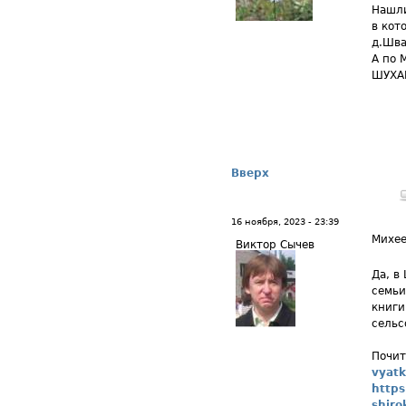
Нашли
в кот
д.Шва
А по 
ШУХАР
Вверх
16 ноября, 2023 - 23:39
Михе
Виктор Сычев
Да, в
семьи
книги
сельс
Почит
vyatk
https
shiro