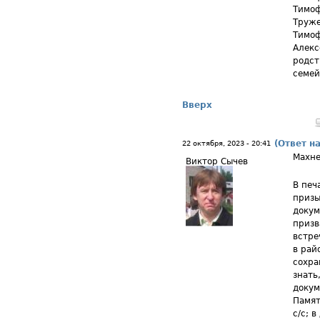
Тимоф
Труже
Тимоф
Алекс
родст
семей
Вверх
(Ответ н
22 октября, 2023 - 20:41
Махне
Виктор Сычев
В печ
призы
докум
призв
встре
в рай
сохра
знать
докум
Памят
с/с; 