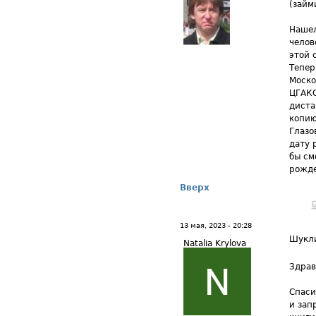
(займ
Нашел
челов
этой 
Тепер
Моско
ЦГАК
диста
копию
Глазо
дату 
бы см
рожде
Вверх
13 мая, 2023 - 20:28
Шукл
Natalia Krylova
Здрав
Спаси
и зап