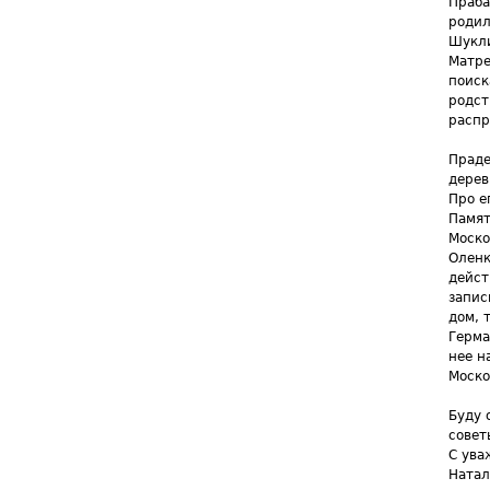
Праба
родил
Шукли
Матре
поиск
родст
распр
Праде
дерев
Про е
Памят
Моско
Оленк
дейст
запис
дом, 
Герма
нее н
Моско
Буду 
совет
С ува
Натал