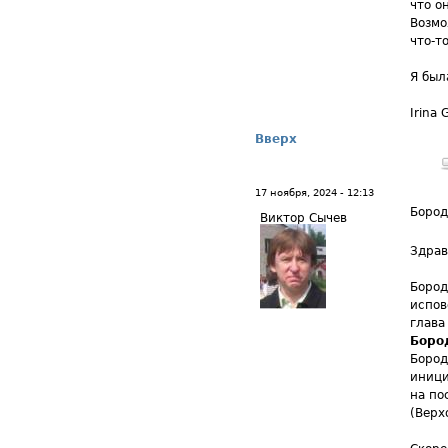
что о
Возмо
что-т
Я был
Irina 
Вверх
17 ноября, 2024 - 12:13
Бород
Виктор Сычев
Здрав
Бород
испов
глава
Боро
Бород
иници
на по
(Верх