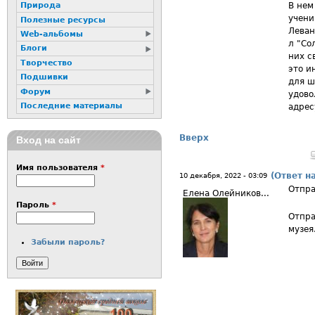
В нем
Природа
учени
Полезные ресурсы
Леван
Web-альбомы
л "Со
Блоги
них с
Творчество
это и
Подшивки
для ш
Форум
удово
Последние материалы
адрес
Вверх
Вход на сайт
Имя пользователя
*
(Ответ н
10 декабря, 2022 - 03:09
Отпра
Елена Олейников...
Пароль
*
Отпра
музея
Забыли пароль?