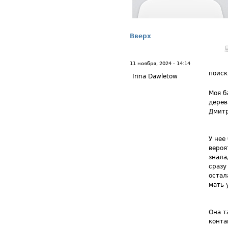
Вверх
11 ноября, 2024 - 14:14
поиск
Irina Dawletow
Моя б
дерев
Дмитр
У нее
вероя
знала
сразу
остал
мать 
Она т
конта