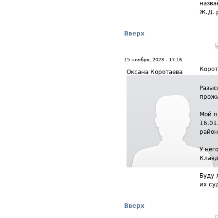
назва
Ж.Д. 
Вверх
15 ноября, 2023 - 17:16
Корот
Оксана Коротаева
Разыс
прожи
Мой п
16.01
район
У нег
Клавд
Буду 
их су
Вверх