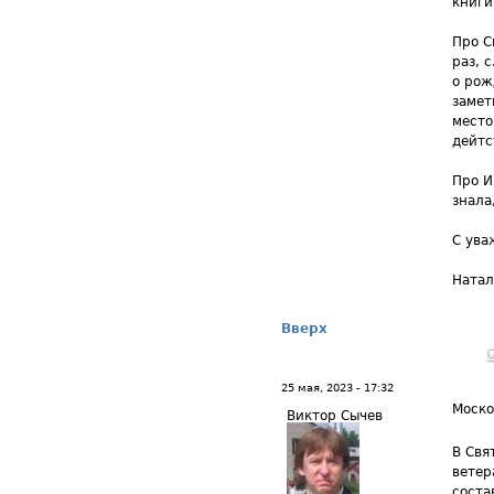
книги
Про С
раз, 
о рож
замет
место
дейтс
Про И
знала
С ува
Натал
Вверх
25 мая, 2023 - 17:32
Моско
Виктор Сычев
В Свя
ветер
соста