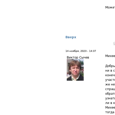
Может
Вверх
14 ноября, 2023 - 14:37
Михе
Виктор Сычев
Добры
ни в 
конеч
участ
же не
спраш
обрат
узнат
ли в 
Михее
тогда