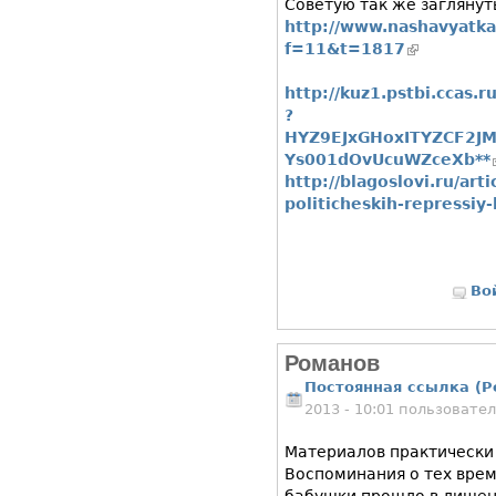
Советую так же заглянут
http://www.nashavyatka
f=11&t=1817
(внешняя с
http://kuz1.pstbi.ccas.
?
HYZ9EJxGHoxITYZCF2J
Ys001dOvUcuWZceXb**
http://blagoslovi.ru/arti
politicheskih-repressiy
Во
Романов
Постоянная ссылка (P
2013 - 10:01 пользовате
Материалов практически 
Воспоминания о тех врем
бабушки прошло в лишени