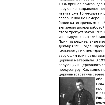
1936 пришел приказ: здан
верующие направляют нову
изъята уже 15 месяцев и
совершенно не намерен. Н
более категоричным: «… 
антирелигиозной работой 
этого требует закон 1929 
игнорирует советский зак
Принять решительные мер
декабря 1936 года Киров
Бельскому РИК немедленн
верующим или представит
церквей материалы. В 19
верующих и церковного с
прокуратуру. Как видно п
церковь встретила серье
обош
года
проп
и 27
Рома
веру