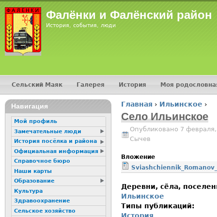
Jump
Фалёнки и Фалёнский район
История, события, люди
Сельский Маяк
Галерея
История
Моя родословна
Главное меню
Главная
›
Ильинское
›
16+
Навигация
Вы здесь
Село Ильинское
Мой профиль
Опубликовано 7 февраля,
Замечательные люди
Сычев
История посёлка и района
Официальная информация
Вложение
Справочное бюро
Sviashchiennik_Romanov_A
Наши карты
Образование
Деревни, сёла, поселе
Культура
Ильинское
Здравоохранение
Типы публикаций:
Сельское хозяйство
История