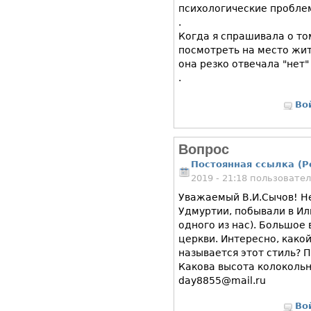
психологические пробле
.
Когда я спрашивала о том
посмотреть на место жите
она резко отвечала "нет"
.
Во
Вопрос
Постоянная ссылка (P
2019 - 21:18 пользовате
Уважаемый В.И.Сычов! Не
Удмуртии, побывали в Ил
одного из нас). Большое
церкви. Интересно, какой
называется этот стиль? П
Какова высота колокольн
day8855@mail.ru
Во