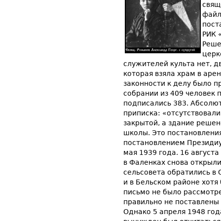
свящ
файл
пост
РИК 
Реше
церк
служителей культа нет, д
которая взяла храм в арен
законности к делу было 
собрании из 409 человек 
подписались 383. Абсолю
приписка: «отсутствовали
закрытой, а здание решен
школы. Это постановлени
постановлением Президиу
мая 1939 года. 16 август
в Фаленках снова открыл
сельсовета обратились в 
и в Бельском районе хотя
письмо не было рассмотр
правильно не поставлены
Однако 5 апреля 1948 год