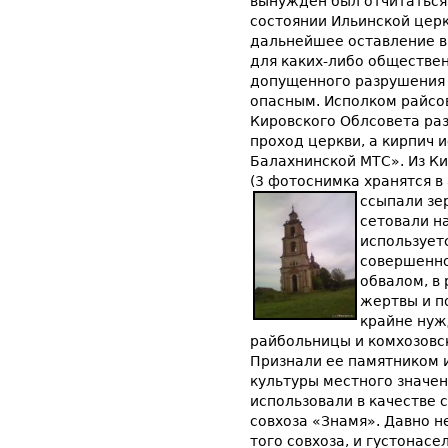
вынужден был отчитаться
состоянии Ильинской церк
дальнейшее оставление в
для каких-либо обществе
допущенного разрушения п
опасным. Исполком райсо
Кировского Облсовета ра
проход церкви, а кирпич 
Балахнинской МТС». Из К
(3 фотоснимка хранятся в 
ссыпали зе
сетовали на
используетс
совершенно
обвалом, в 
жертвы и по
крайне нуж
райбольницы и комхозовс
Признали ее памятником 
культуры местного значен
использовали в качестве 
совхоза «Знамя». Давно н
того совхоза, и густонасе