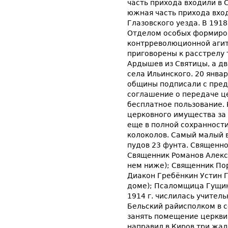
часть прихода входили в 
южная часть прихода вхо
Глазовского уезда. В 1918
Отделом особых формиров
контрреволюционной агит
приговорены к расстрелу 
Ардышев из Святицы, а дв
села Ильинского. 20 янва
общины подписали с пред
соглашение о передаче ц
бесплатное пользование. 
церковного имущества за 
еще в полной сохранности
колоколов. Самый малый в
пудов 23 фунта. Священно
Священник Романов Алексан
нем ниже); Священник Пор
Диакон Гребёнкин Устин Г
доме); Псаломщица Гущин
1914 г. числилась учитель
Бельский райисполком в 
занять помещение церкви 
направил в Киров три жал