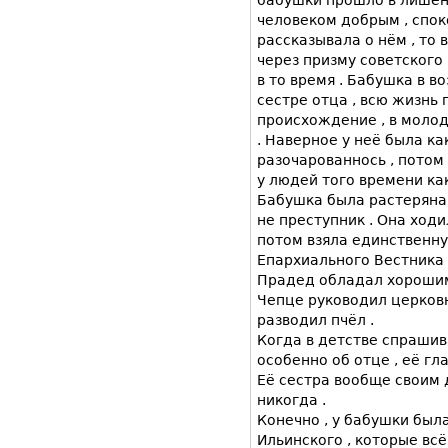
человеком добрым , спок
рассказывала о нём , то
через призму советского
в то время . Бабушка в во
сестре отца , всю жизнь
происхождение , в молод
. Наверное у неё была ка
разочарованнось , потом
у людей того времени как
Бабушка была растеряна ,
не преступник . Она ходи
потом взяла единственн
Епархиального Вестника 
Прадед обладал хорошим 
Чепце руководил церков
разводил пчёл .
Когда в детстве спрашив
особенно об отце , её гл
Её сестра вообще своим 
никогда .
Конечно , у бабушки был
Ильинского , которые всё