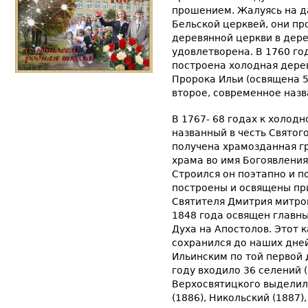
прошением. Жалуясь на д
Бельской церквей, они пр
деревянной церкви в дер
удовлетворена. В 1760 го
построена холодная дерев
Пророка Ильи (освящена 5.
второе, современное назв
В 1767- 68 годах к холод
названный в честь Святог
получена храмозданная г
храма во имя Богоявления
Строился он поэтапно и п
построены и освящены пр
Святителя Дмитрия митроп
1848 года освящен главны
Духа на Апостолов. Этот 
сохранился до наших дне
Ильинским по той первой 
году входило 36 селений 
Верхосвятицкого выделил
(1886), Никольский (1887)