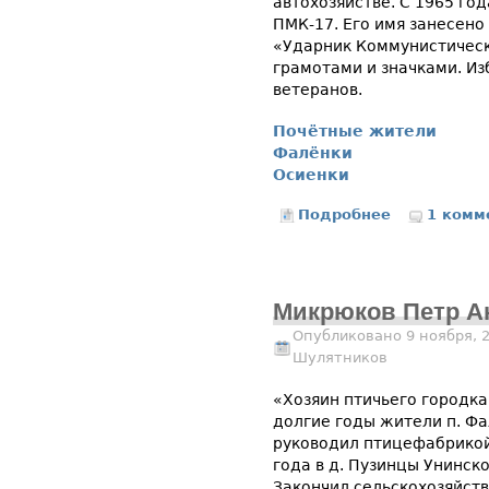
автохозяйстве. С 1965 го
ПМК-17. Его имя занесено
«Ударник Коммунистическ
грамотами и значками. И
ветеранов.
Почётные жители
Фалёнки
Осиенки
Подробнее
о Московкин 
1 комм
Микрюков Петр А
Опубликовано 9 ноября, 
Шулятников
«Хозяин птичьего городка
долгие годы жители п. Фа
руководил птицефабрикой
года в д. Пузинцы Унинск
Закончил сельскохозяйств