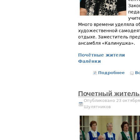
Зако
педа
учит
Много времени уделяла о
художественной самодеят
отдыхе. Заместитель пре
ансамбля «Калинушка».
Почётные жители
Фалёнки
Подробнее
о Капи
В
Почетный житель.
Опубликовано 23 октября
Шулятников