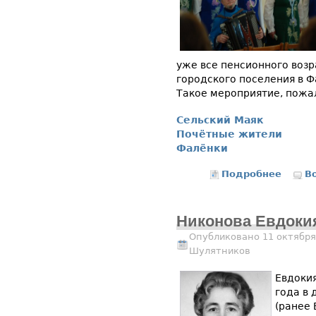
уже все пенсионного воз
городского поселения в Ф
Такое мероприятие, пожа
Сельский Маяк
Почётные жители
Фалёнки
Подробнее
о Поче
В
Никонова Евдоки
Опубликовано 11 октября
Шулятников
Евдокия
года в 
(ранее 