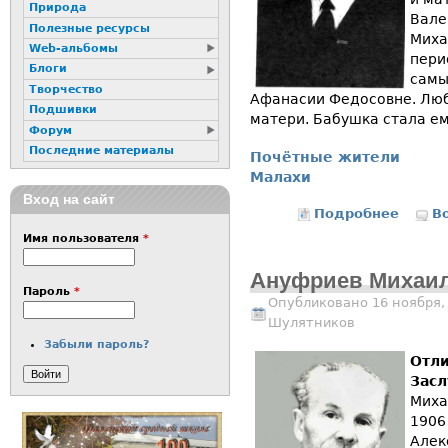
Природа
Вале
Полезные ресурсы
Миха
Web-альбомы
пери
Блоги
самы
Творчество
Афанасии Федосовне. Люб
Подшивки
матери. Бабушка стала е
Форум
Последние материалы
Почётные жители
Малахи
Вход на сайт
Подробнее
о Рыло
В
Имя пользователя
*
Ануфриев Михаил
Пароль
*
Опубликовано 16 ноября,
Шулятников
Забыли пароль?
Отли
Зас
Миха
1906
Алек