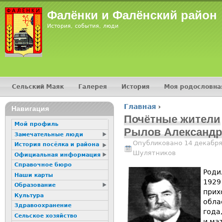
Jump
Фалёнки и Фалёнский район
История, события, люди
Сельский Маяк
Галерея
История
Моя родословна
Главное меню
Главная
›
16+
Навигация
Вы здесь
Почётные жители
Мой профиль
Рылов Александр
Замечательные люди
Опубликовано 14 декабря
История посёлка и района
Шулятников
Официальная информация
Справочное бюро
Роди
Наши карты
1929
Образование
прих
Культура
обла
Здравоохранение
года
Сельское хозяйство
и ма