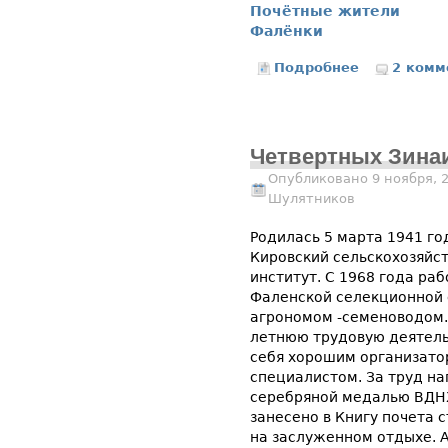
Почётные жители
Фалёнки
Подробнее
о Шумихина 
2 комм
Четвертных Зина
Опубликовано 9 ноября, 
Шулятников
Родилась 5 марта 1941 го
Кировский сельскохозяйс
институт. С 1968 года раб
Фаленской селекционной
агрономом -семеноводом. 
летнюю трудовую деятель
себя хорошим организато
специалистом. За труд н
серебряной медалью ВДНХ
занесено в Книгу почета 
на заслуженном отдыхе. А