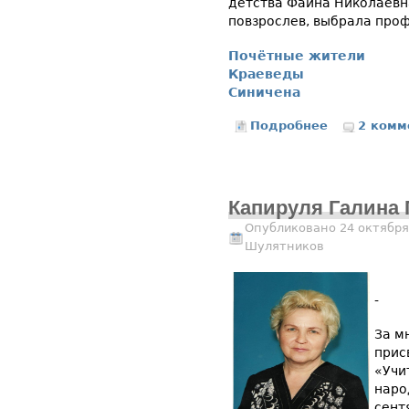
детства Фаина Николаевна
повзрослев, выбрала про
Почётные жители
Краеведы
Синичена
Подробнее
о Соколова Ф
2 комм
Капируля Галина
Опубликовано 24 октября
Шулятников
-
За м
прис
«Учи
наро
сент