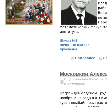
Влад
райо
Вели
роты
Пере
математический факульте
института.
Школа №1
Почётные жители
Краеведы
Подробнее
о Ануф
В
Московкин Алекс
Опубликовано 9 ноября, 
Шулятников
Награжден орденом Трудо
ноября 1934 года в д. Ос
курсы комбайнера, тракто