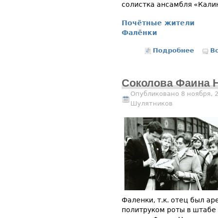
солистка ансамбля «Кали
Почётные жители
Фалёнки
Подробнее
о Четв
В
Соколова Фаина 
Опубликовано 8 ноября, 
Шулятников
Фаленки, т.к. отец был ар
политруком роты в штабе 