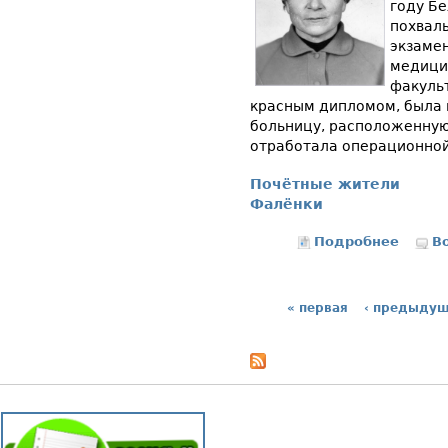
году Б
похваль
экзамен
медици
факульт
красным дипломом, была 
больницу, расположенную 
отработала операционной
Почётные жители
Фалёнки
Подробнее
о Нико
В
« первая
‹ предыду
Страницы