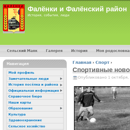
Jump
Фалёнки и Фалёнский район
История, события, люди
Сельский Маяк
Галерея
История
Моя родословна
Главное меню
Главная
›
Спорт
›
16+
Навигация
Вы здесь
Спортивные ново
Мой профиль
Опубликовано 1 октября, 
Замечательные люди
История посёлка и района
Официальная информация
Справочное бюро
Наши карты
Образование
Культура
Здравоохранение
Сельское хозяйство