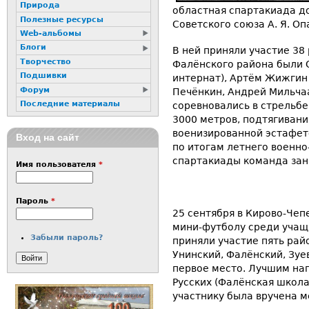
Природа
областная спартакиада д
Полезные ресурсы
Советского союза А. Я. Оп
Web-альбомы
Блоги
В ней приняли участие 38
Творчество
Фалёнского района были 
Подшивки
интернат), Артём Жижгин 
Форум
Печёнкин, Андрей Мильчаа
Последние материалы
соревновались в стрельбе
3000 метров, подтягивани
военизированной эстафет
Вход на сайт
по итогам летнего военно
спартакиады команда заня
Имя пользователя
*
Пароль
*
25 сентября в Кирово-Чеп
мини-футболу среди учащ
Забыли пароль?
приняли участие пять рай
Унинский, Фалёнский, Зуе
первое место. Лучшим н
Русских (Фалёнская школа
участнику была вручена м