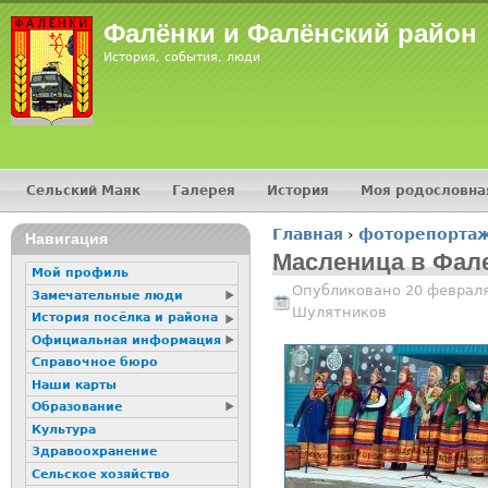
Jump
Фалёнки и Фалёнский район
История, события, люди
Сельский Маяк
Галерея
История
Моя родословна
Главное меню
Главная
›
фоторепорта
16+
Навигация
Вы здесь
Масленица в Фале
Мой профиль
Опубликовано 20 февраля
Замечательные люди
Шулятников
История посёлка и района
Официальная информация
Справочное бюро
Наши карты
Образование
Культура
Здравоохранение
Сельское хозяйство