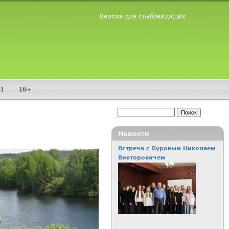
Версия для слабовидящих
1
16+
Поиск
Форма поиска
Новости
Встреча с Буровым Николаем
Викторовичем