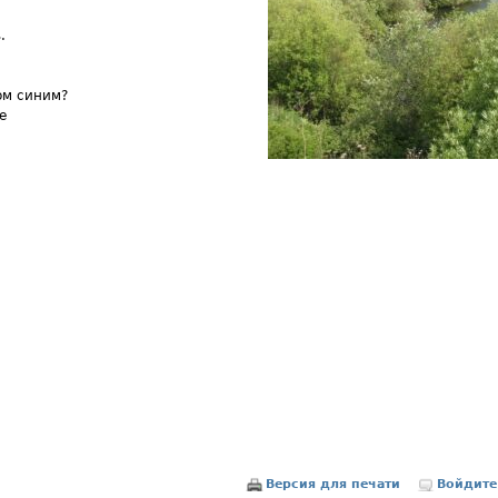
.
ом синим?
е
Версия для печати
Войдите