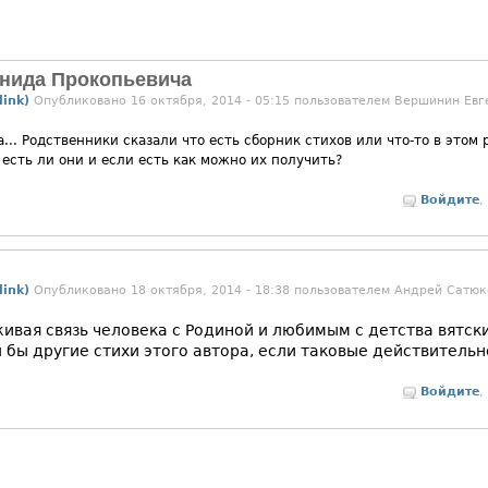
нида Прокопьевича
ink)
Опубликовано 16 октября, 2014 - 05:15 пользователем
Вершинин Евг
... Родственники сказали что есть сборник стихов или что-то в этом 
 есть ли они и если есть как можно их получить?
Войдите
,
ink)
Опубликовано 18 октября, 2014 - 18:38 пользователем
Андрей Сатюк
ивая связь человека с Родиной и любимым с детства вятск
 бы другие стихи этого автора, если таковые действительн
Войдите
,