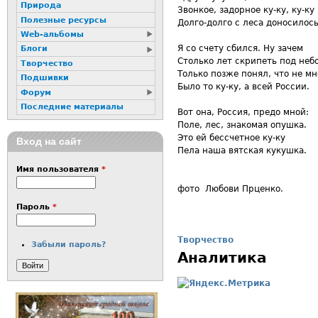
Природа
Звонкое, задорное ку-ку, ку-ку
Полезные ресурсы
Долго-долго с леса доносилось
Web-альбомы
Я со счету сбился. Ну зачем
Блоги
Столько лет скрипеть под неб
Творчество
Только позже понял, что не мн
Подшивки
Было то ку-ку, а всей России.
Форум
Последние материалы
Вот она, Россия, предо мной:
Поле, лес, знакомая опушка.
Это ей бессчетное ку-ку
Вход на сайт
Пела наша вятская кукушка.
Имя пользователя
*
фото Любови Прценко.
Пароль
*
Творчество
Забыли пароль?
Аналитика