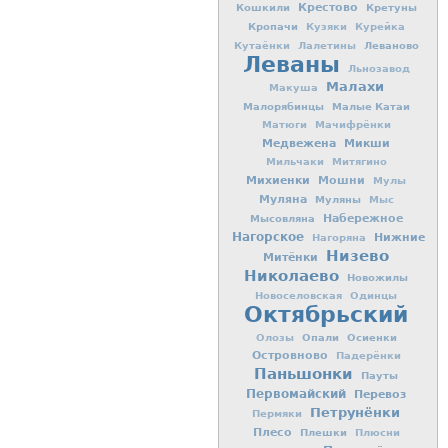
Кошкили
Крестово
Кретуны
Кропачи
Кузяки
Курейка
Леваново
Кутаёнки
Лалетины
Леваны
Льнозавод
Малахи
Макуша
Малорябинцы
Малые Катаи
Матюги
Мачифрёнки
Медвежена
Микши
Мильчаки
Митягино
Михиенки
Мошни
Мулы
Муляна
Муляны
Мыс
Мысовляна
Набережное
Нагорское
Нижние
Нагоряна
Низево
Митёнки
Николаево
Новожилы
Новоселовская
Одинцы
Октябрьский
Опали
Осиенки
Олозы
Островново
Падерёнки
Паньшонки
Пауты
Первомайский
Перевоз
Петрунёнки
Пермяки
Плесо
Плешки
Плюсни