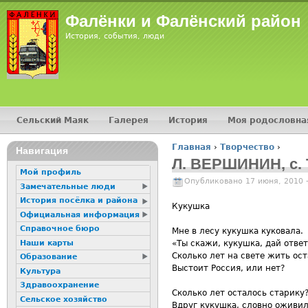
Фалёнки и Фалёнский район
История, события, люди
Сельский Маяк
Галерея
История
Моя родословна
Главное меню
Главная
›
Творчество
›
Навигация
Вы здесь
Л. ВЕРШИНИН, с. 
Мой профиль
Опубликовано 17 июня, 2010 
Замечательные люди
История посёлка и района
Кукушка
Официальная информация
Справочное бюро
Мне в лесу кукушка куковала.
Наши карты
«Ты скажи, кукушка, дай ответ
Сколько лет на свете жить ос
Образование
Выстоит Россия, или нет?
Культура
Здравоохранение
Сколько лет осталось старику
Сельское хозяйство
Вдруг кукушка, словно оживил