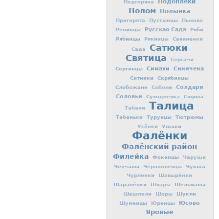
Подоплёки
Подгоряна
Полом
Полынка
Пригорята
Пустынцы
Пыхово
Репинцы
Русская Сада
Ряби
Рябинцы
Рякинцы
Савинёнки
Сатюки
Сада
Святица
Сергачи
Симахи
Синичена
Сергинцы
Ситники
Скрябинцы
Слобожане
Солдари
Соболи
Соловьи
Сюрны
Суходоевка
Талица
Табани
Турунцы
Тютрюмы
Тебеньки
Ушаки
Усёнки
Фалёнки
Фалёнский район
Филейка
Фокинцы
Чаруши
Чепчаны
Чукша
Черноплевцы
Чурленки
Шавырёнки
Шарапёнки
Шельманы
Швары
Шукли
Шешпели
Шоры
Юсово
Шуменцы
Юренцы
Яровые