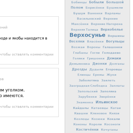
Бобыли
Большой
Бобинцы
Полом
Борисёнки
Бушмели
Бушуи
Ваненки
Варламы
Васильевский
Верхние
Максёнки
Верхние Нагорена
ений
Верхобелье
Верхняя Талица
Верхосунье
Вершины
роде и якобы находится в
Вогульцы
Веселки
Власёнки
Галашонки
Возжаи
Вороны
Голодаево
Глабаны
Гогли
 чтобы оставлять комментарии
Демаки
Голяки
Гришонки
Дионки
Демьяновка
Долганы
Дрозды
Егоровцы
Дудыли
Елинцы
Еремы
Жуки
ов
Заболотяна
Заилеть
Заоградная Слободка
Заплаты
им уголком.
Заполяна
Запольский
о имеются.
Зарубенки
Зверёнки
Ильинское
Знаменка
 чтобы оставлять комментарии
Кайдалы
Катаевцы
Катаи
Квашни
Кленовое
Князи
Кокали
Козлецы
Козюки
Кононы
Короли
Косоноги
Костичёнки
Кочуганы