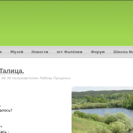
Jump to navigation
я
Музей
Новости
пгт Фалёнки
Форум
Школа №
Талица.
- 06:39 пользователем
Любовь Проценко
,
талось?
?»
ась -