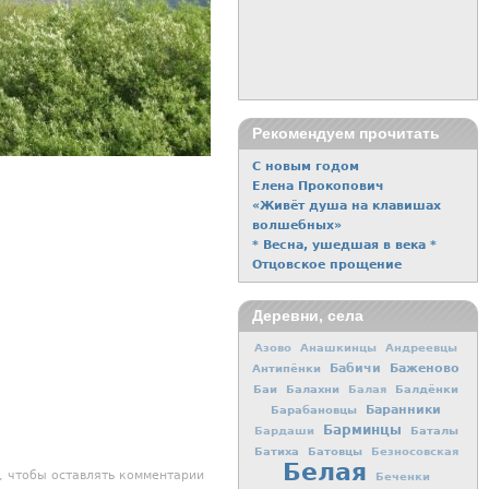
Рекомендуем прочитать
С новым годом
Елена Прокопович
«Живёт душа на клавишах
волшебных»
* Весна, ушедшая в века *
Отцовское прощение
Деревни, села
Азово
Анашкинцы
Андреевцы
Баженово
Антипёнки
Бабичи
Баи
Балахни
Балдёнки
Балая
Баранники
Барабановцы
Барминцы
Баталы
Бардаши
Батиха
Батовцы
Безносовская
Белая
, чтобы оставлять комментарии
Беченки