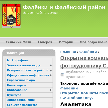
Jump
Фалёнки и Фалёнский район
История, события, люди
Сельский Маяк
Галерея
История
Моя родословна
Главное меню
Главная
›
Фалёнки
›
16+
Навигация
Вы здесь
Открытие комнат
Мой профиль
фотохудожнику С.
Замечательные люди
История посёлка и района
Опубликовано 20 ноября,
Официальная информация
Шулятников
Справочное бюро
Taxonomy upgrade extr
Наши карты
Фалёнки
Образование
Открытие комнаты пос
Культура
С.А.Лобовикову.
Здравоохранение
Аналитика
Сельское хозяйство