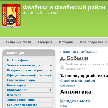
Jump
Фалёнки и Фалёнский район
История, события, люди
Сельский Маяк
Галерея
История
Моя родословна
Главное меню
Главная
›
Бобыли
›
16+
Навигация
Вы здесь
д. Бобыли
Мой профиль
Опубликовано 7 января, 
Замечательные люди
Шулятников
История посёлка и района
Официальная информация
Taxonomy upgrade extr
Фалёнский район
Справочное бюро
Бобыли
Наши карты
Образование
Аналитика
Культура
Здравоохранение
Сельское хозяйство