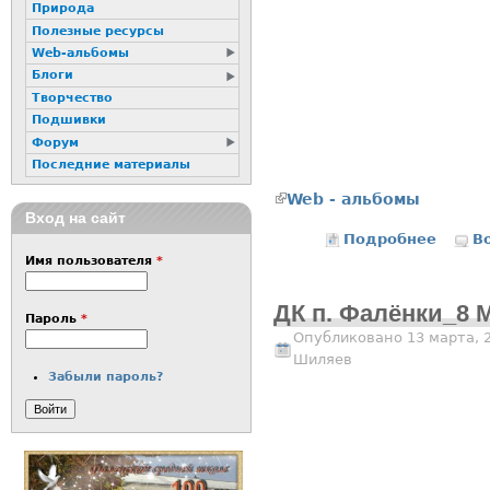
Природа
Полезные ресурсы
Web-альбомы
Блоги
Творчество
Подшивки
Форум
Последние материалы
(внешняя ссылка)
Web - альбомы
Вход на сайт
Подробнее
о Сала
В
Имя пользователя
*
ДК п. Фалёнки_8 М
Пароль
*
Опубликовано 13 марта, 
Шиляев
Забыли пароль?