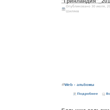
"Гринландия"_201
Опубликовано 30 июля, 2
Шиляев
(внешняя ссылка)
Web - альбомы
Подробнее
о Фест
В