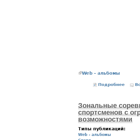
(внешняя ссылка)
Web - альбомы
Подробнее
о Фест
В
Зональные сорев
спортсменов с о
возможностями
Типы публикаций:
Web - альбомы