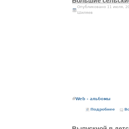
Большие сельски
Опубликовано 11 июля, 2
Шиляев
(внешняя ссылка)
Web - альбомы
Подробнее
о Боль
В
Выпускной в детс