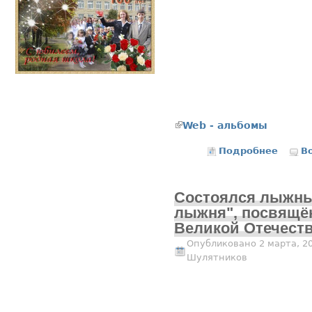
(внешняя ссылка)
Web - альбомы
Подробнее
о ДК п.
В
Состоялся лыжны
лыжня", посвящё
Великой Отечеств
Опубликовано 2 марта, 2
Шулятников