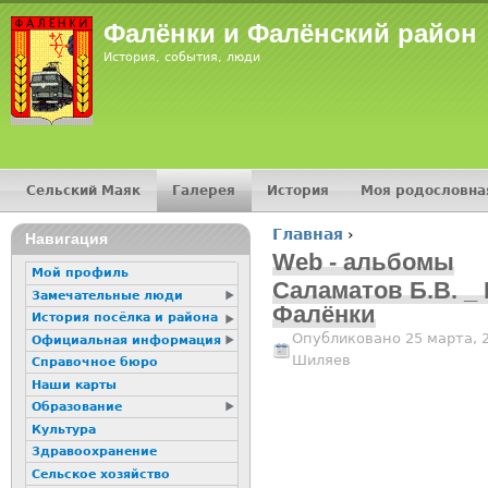
Jump
Фалёнки и Фалёнский район
История, события, люди
Сельский Маяк
Галерея
История
Моя родословна
Главное меню
Главная
›
16+
Навигация
Вы здесь
Web - альбомы
Мой профиль
Саламатов Б.В. _
Замечательные люди
Фалёнки
История посёлка и района
Опубликовано 25 марта, 
Официальная информация
Шиляев
Справочное бюро
Наши карты
Образование
Культура
Здравоохранение
Сельское хозяйство