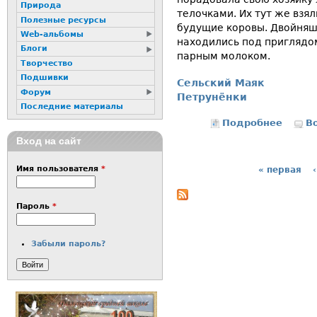
Природа
телочками. Их тут же взял
Полезные ресурсы
будущие коровы. Двойня
Web-альбомы
находились под приглядо
Блоги
парным молоком.
Творчество
Подшивки
Сельский Маяк
Форум
Петрунёнки
Последние материалы
Подробнее
о Двой
В
Вход на сайт
Имя пользователя
*
« первая
Страницы
Пароль
*
Забыли пароль?