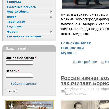
Природа
Полезные ресурсы
Web-альбомы
пути, в двух километрах 
Блоги
маячившую впереди фигур
Творчество
почтальон Тамара и что с
Подшивки
почты. Но когда подъехал
Форум
шагал медведь.
Последние материалы
Сельский Маяк
Паньшонки
Вход на сайт
Муляны
Имя пользователя
*
Подробнее
о А по
В
Пароль
*
Россия начнет во
так считает Бори
Забыли пароль?
Опубликовано 27 октября
Шулятников