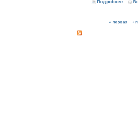
Подробнее
о Вахт
В
« первая
‹ 
Страницы