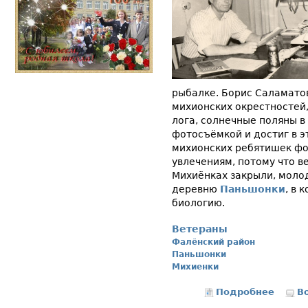
рыбалке. Борис Саламатов
михионских окрестностей
лога, солнечные поляны в 
фотосъёмкой и достиг в э
михионских ребятишек фо
увлечениям, потому что в
Михиёнках закрыли, моло
деревню
Паньшонки
, в 
биологию.
Ветераны
Фалёнский район
Паньшонки
Михиенки
Подробнее
о Росси
В