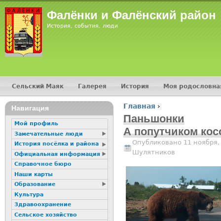
Jump
Фалёнки и Фалёнский район
История, события, люди
Сельский Маяк
Галерея
История
Моя родословна
Главное меню
Главная
›
16+
Навигация
Вы здесь
Паньшонки
Мой профиль
А попутчиком кос
Замечательные люди
Опубликовано 11 ноября,
История посёлка и района
Шулятников
Официальная информация
Справочное бюро
Наши карты
Образование
Культура
Здравоохранение
Сельское хозяйство