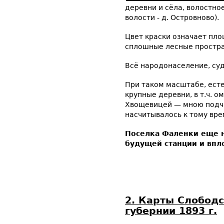
деревни и сёла, волостно
волости - д. Островново).
Цвет краски означает пло
сплошные лесные простра
Всё народонаселение, суд
При таком масштабе, есте
крупные деревни, в т.ч. о
Хвощевицей — мною подчер
насчитывалось к тому вре
Поселка Фаленки еще не
будущей станции и впло
2. Карты Слободс
губернии 1893 г.