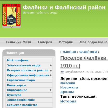
Jump
Фалёнки и Фалёнский район
История, события, люди
Сельский Маяк
Галерея
История
Моя родословна
Главное меню
Главная
›
Фалёнки
›
16+
Навигация
Вы здесь
Поселок Фалёнки н
Мой профиль
1910 гг.)
Замечательные люди
История посёлка и района
Опубликовано 14 мая, 20
Официальная информация
Деревни, сёла, поселе
Справочное бюро
Фалёнки
Наши карты
Новожилы
Образование
Дрозды
Культура
Типы публикаций:
Здравоохранение
История
Сельское хозяйство