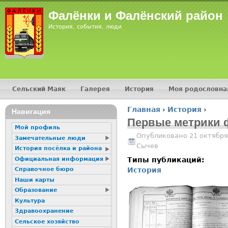
Jump
Фалёнки и Фалёнский район
История, события, люди
Сельский Маяк
Галерея
История
Моя родословна
Главное меню
Главная
›
История
›
16+
Навигация
Вы здесь
Первые метрики 
Мой профиль
Опубликовано 21 октября
Замечательные люди
Сычев
История посёлка и района
Официальная информация
Типы публикаций:
История
Справочное бюро
Наши карты
Образование
Культура
Здравоохранение
Сельское хозяйство