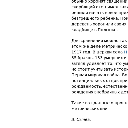
обычно хоронят священни
скорбящий отец имел каки
решили начать новое при
безгрешного ребенка. По
деревень хоронили своих 
кладбище в Полынке.
Для сравнения можно так
этом же деле Метрическо
1917 год. В церкви села
Н
35 браков, 133 умерших и
взгляд удивляет то, что 
но стоит учитывать истор
Первая мировая война. Б
потенциальных отцов при
рождаемость, естественн
рождения внебрачных дет
Такие вот данные о прош
метрических книг.
В. Сычев.