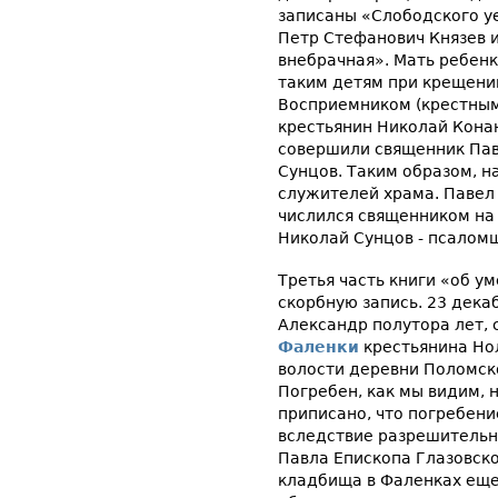
записаны «Слободского у
Петр Стефанович Князев и
внебрачная». Мать ребенк
таким детям при крещении
Восприемником (крестным
крестьянин Николай Кона
совершили священник Па
Сунцов. Таким образом, н
служителей храма. Павел 
числился священником на
Николай Сунцов - псалом
Третья часть книги «об у
скорбную запись. 23 дека
Александр полутора лет,
Фаленки
крестьянина Но
волости деревни Поломск
Погребен, как мы видим, н
приписано, что погребени
вследствие разрешитель
Павла Епископа Глазовско
кладбища в Фаленках еще 