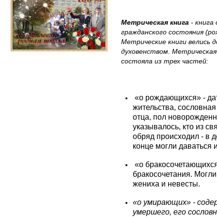
Метрическая книга
- книга
гражданского состояния (ро
Метрические книги велись д
духовенством. Метрическая 
состояла из трех частей:
«о рождающихся» - да
жительства, сословна
отца, пол новорожденн
указывалось, кто из св
обряд происходил - в 
конце могли даваться и
«о бракосочетающихся
бракосочетания. Могли
жениха и невесты.
«о умирающих» - соде
умершего, его сослов