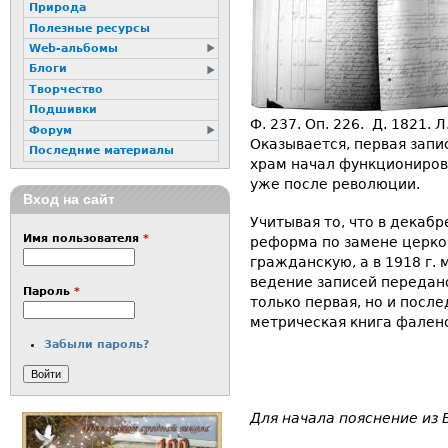
Природа
Полезные ресурсы
Web-альбомы
Блоги
Творчество
Подшивки
Ф. 237. Оп. 226. Д. 1821. 
Форум
Оказывается, первая запис
Последние материалы
храм начал функционирова
уже после революции.
Вход на сайт
Учитывая то, что в декаб
Имя пользователя
*
реформа по замене церко
гражданскую, а в 1918 г.
ведение записей передан
Пароль
*
только первая, но и посл
метрическая книга фален
Забыли пароль?
Для начала пояснение из