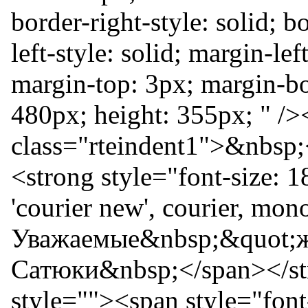
border-right-style: solid; b
left-style: solid; margin-le
margin-top: 3px; margin-bot
480px; height: 355px; " />
class="rteindent1">&nbsp;
<strong style="font-size: 
'courier new', courier, mon
Уважаемые&nbsp;&quot;жи
Сатюки&nbsp;</span></str
style=""><span style="font