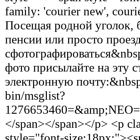
family: 'courier new', cou
Посещая родной уголок, 
пенсии или просто проезд
сфотографироваться&nbsp
фото присылайте на эту 
электронную почту:&nbsp;<
bin/msglist?
1276653460=&amp;NEO=1&
</span></span></p> <p cla
style="font-size:18px;"><sp