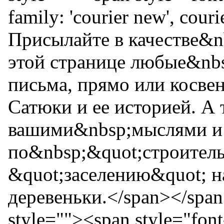
family: 'courier new', cou
Присылайте в качестве&
этой странице любые&nbsp
письма, прямо или косвен
Сатюки и ее историей. А
вашими&nbsp;мыслями и
по&nbsp;&quot;строитель
&quot;заселению&quot; 
деревеньки.</span></span>
style=""><span style="font