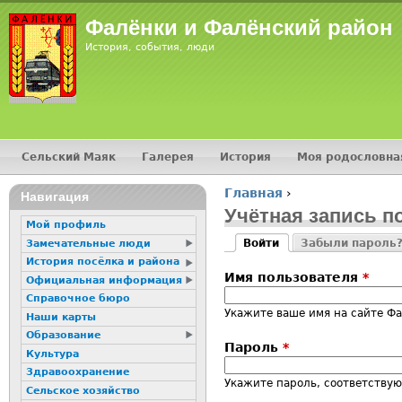
Jump
Фалёнки и Фалёнский район
История, события, люди
Сельский Маяк
Галерея
История
Моя родословна
Главное меню
Главная
›
16+
Навигация
Вы здесь
Учётная запись п
Мой профиль
Войти
Забыли пароль
Замечательные люди
Главные вкладк
(активная вкладка)
История посёлка и района
Имя пользователя
*
Официальная информация
Справочное бюро
Укажите ваше имя на сайте Ф
Наши карты
Образование
Пароль
*
Культура
Здравоохранение
Укажите пароль, соответству
Сельское хозяйство