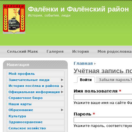
Jump
Фалёнки и Фалёнский район
История, события, люди
Сельский Маяк
Галерея
История
Моя родословна
Главное меню
Главная
›
16+
Навигация
Вы здесь
Учётная запись п
Мой профиль
Войти
Забыли пароль
Замечательные люди
Главные вкладк
(активная вкладка)
История посёлка и района
Имя пользователя
*
Официальная информация
Справочное бюро
Укажите ваше имя на сайте Ф
Наши карты
Образование
Пароль
*
Культура
Здравоохранение
Укажите пароль, соответству
Сельское хозяйство