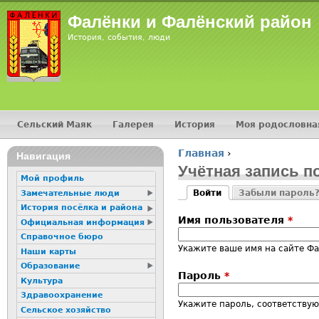
Jump
Фалёнки и Фалёнский район
История, события, люди
Сельский Маяк
Галерея
История
Моя родословна
Главное меню
Главная
›
16+
Навигация
Вы здесь
Учётная запись п
Мой профиль
Войти
Забыли пароль
Замечательные люди
Главные вкладк
(активная вкладка)
История посёлка и района
Имя пользователя
*
Официальная информация
Справочное бюро
Укажите ваше имя на сайте Ф
Наши карты
Образование
Пароль
*
Культура
Здравоохранение
Укажите пароль, соответству
Сельское хозяйство