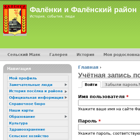
Jump
Фалёнки и Фалёнский район
История, события, люди
Сельский Маяк
Галерея
История
Моя родословна
Главное меню
Главная
›
16+
Навигация
Вы здесь
Учётная запись п
Мой профиль
Войти
Забыли пароль
Замечательные люди
Главные вкладк
(активная вкладка)
История посёлка и района
Имя пользователя
*
Официальная информация
Справочное бюро
Укажите ваше имя на сайте Ф
Наши карты
Образование
Пароль
*
Культура
Здравоохранение
Укажите пароль, соответству
Сельское хозяйство