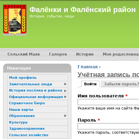
Jump
Фалёнки и Фалёнский район
История, события, люди
Сельский Маяк
Галерея
История
Моя родословна
Главное меню
Главная
›
16+
Навигация
Вы здесь
Учётная запись п
Мой профиль
Войти
Забыли пароль
Замечательные люди
Главные вкладк
(активная вкладка)
История посёлка и района
Имя пользователя
*
Официальная информация
Справочное бюро
Укажите ваше имя на сайте Ф
Наши карты
Образование
Пароль
*
Культура
Здравоохранение
Укажите пароль, соответству
Сельское хозяйство