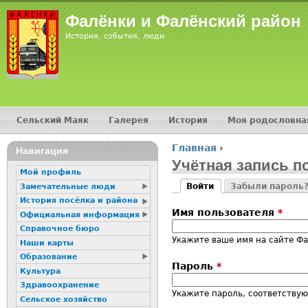
Jump
Фалёнки и Фалёнский район
История, события, люди
Сельский Маяк
Галерея
История
Моя родословна
Главное меню
Главная
›
16+
Навигация
Вы здесь
Учётная запись п
Мой профиль
Войти
Забыли пароль
Замечательные люди
Главные вкладк
(активная вкладка)
История посёлка и района
Имя пользователя
*
Официальная информация
Справочное бюро
Укажите ваше имя на сайте Ф
Наши карты
Образование
Пароль
*
Культура
Здравоохранение
Укажите пароль, соответству
Сельское хозяйство