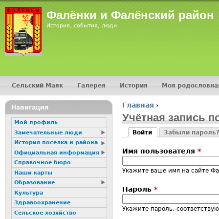
Jump
Фалёнки и Фалёнский район
История, события, люди
Сельский Маяк
Галерея
История
Моя родословна
Главное меню
Главная
›
16+
Навигация
Вы здесь
Учётная запись п
Мой профиль
Войти
Забыли пароль
Замечательные люди
Главные вкладк
(активная вкладка)
История посёлка и района
Имя пользователя
*
Официальная информация
Справочное бюро
Укажите ваше имя на сайте Ф
Наши карты
Образование
Пароль
*
Культура
Здравоохранение
Укажите пароль, соответству
Сельское хозяйство