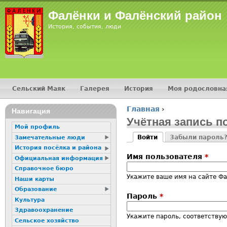
Jump
Фалёнки и Фалёнский район
История, события, люди
Сельский Маяк
Галерея
История
Моя родословна
Главное меню
Главная
›
16+
Навигация
Вы здесь
Учётная запись п
Мой профиль
Войти
Забыли пароль
Замечательные люди
Главные вкладк
(активная вкладка)
История посёлка и района
Имя пользователя
*
Официальная информация
Справочное бюро
Укажите ваше имя на сайте Ф
Наши карты
Образование
Пароль
*
Культура
Здравоохранение
Укажите пароль, соответству
Сельское хозяйство