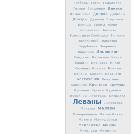
Глабаны
Гогли
Голодаево
Демаки
Голяки
Гришонки
Дионки
Демьяновка
Долганы
Дрозды
Дудыли
Егоровцы
Елинцы
Еремы
Жуки
Заболотяна
Заилеть
Заоградная Слободка
Заплаты
Запольский
Заполяна
Зарубенки
Зверёнки
Ильинское
Знаменка
Кайдалы
Катаевцы
Катаи
Квашни
Кленовое
Князи
Кокали
Козлецы
Козюки
Кононы
Короли
Косоноги
Костичёнки
Кочуганы
Крестово
Кретуны
Кошкили
Кропачи
Кузяки
Курейка
Леваново
Кутаёнки
Лалетины
Леваны
Льнозавод
Малахи
Макуша
Малые Катаи
Малорябинцы
Матюги
Мачифрёнки
Медвежена
Микши
Мильчаки
Митягино