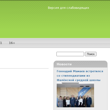
Версия для слабовидящих
1
16+
Поиск
Форма поиска
Новости
Геннадий Мамаев встретился
со стипендиатами из
Фалёнской средней школы