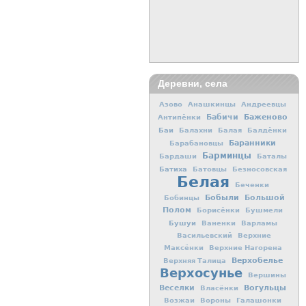
Деревни, села
Азово
Анашкинцы
Андреевцы
Баженово
Бабичи
Антипёнки
Баи
Балахни
Балая
Балдёнки
Баранники
Барабановцы
Барминцы
Бардаши
Баталы
Батиха
Батовцы
Безносовская
Белая
Беченки
Бобыли
Большой
Бобинцы
Полом
Борисёнки
Бушмели
Бушуи
Ваненки
Варламы
Васильевский
Верхние
Максёнки
Верхние Нагорена
Верхобелье
Верхняя Талица
Верхосунье
Вершины
Вогульцы
Веселки
Власёнки
Возжаи
Вороны
Галашонки