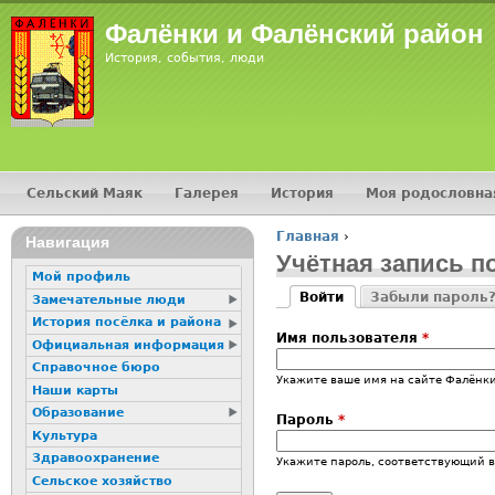
Фалёнки и Фалёнский район
История, события, люди
Сельский Маяк
Галерея
История
Моя родословна
Главное меню
Главная
›
Навигация
Вы здесь
Учётная запись п
Мой профиль
Войти
Забыли пароль
Замечательные люди
Главные вкладк
(активная вкладка)
История посёлка и района
Имя пользователя
*
Официальная информация
Справочное бюро
Укажите ваше имя на сайте Фалёнки
Наши карты
Образование
Пароль
*
Культура
Здравоохранение
Укажите пароль, соответствующий 
Сельское хозяйство