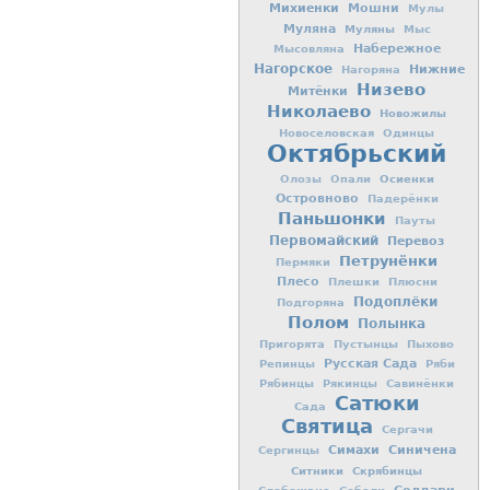
Михиенки
Мошни
Мулы
Муляна
Муляны
Мыс
Набережное
Мысовляна
Нагорское
Нижние
Нагоряна
Низево
Митёнки
Николаево
Новожилы
Новоселовская
Одинцы
Октябрьский
Осиенки
Олозы
Опали
Островново
Падерёнки
Паньшонки
Пауты
Первомайский
Перевоз
Петрунёнки
Пермяки
Плесо
Плешки
Плюсни
Подоплёки
Подгоряна
Полом
Полынка
Пригорята
Пустынцы
Пыхово
Русская Сада
Репинцы
Ряби
Рябинцы
Рякинцы
Савинёнки
Сатюки
Сада
Святица
Сергачи
Симахи
Синичена
Сергинцы
Ситники
Скрябинцы