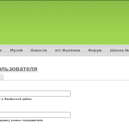
Jump to navigation
я
Музей
Новости
пгт Фалёнки
Форум
Школа №
ользователя
?
и
 и Фалёнский район.
вашему имени пользователя.