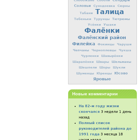
Солдари
Слобожане
Соболи
Соловьи
Суходоевка
Сюрны
Талица
Табани
Тютрюмы
Тебеньки
Турунцы
Усёнки
Ушаки
Фалёнки
Фалёнский район
Филейка
Фокинцы
Чаруши
Чепчаны
Черноплевцы
Чукша
Чурленки
Шавырёнки
Шельманы
Шарапёнки
Швары
Шешпели
Шоры
Шукли
Юсово
Шуменцы
Юренцы
Яровые
Новые комментарии
На 82-м году жизни
скончался
3 недели 1 день
назад
Полный список
руководителей района до
1991 года
3 месяца 18
часов назад