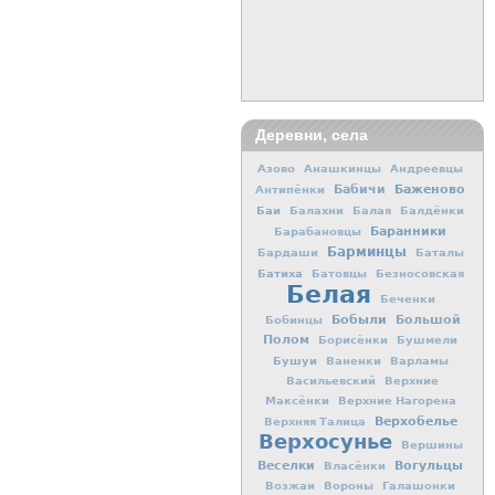
Деревни, села
Азово
Анашкинцы
Андреевцы
Баженово
Бабичи
Антипёнки
Баи
Балахни
Балая
Балдёнки
Баранники
Барабановцы
Барминцы
Бардаши
Баталы
Батиха
Батовцы
Безносовская
Белая
Беченки
Бобыли
Большой
Бобинцы
Полом
Борисёнки
Бушмели
Бушуи
Ваненки
Варламы
Васильевский
Верхние
Максёнки
Верхние Нагорена
Верхобелье
Верхняя Талица
Верхосунье
Вершины
Вогульцы
Веселки
Власёнки
Возжаи
Вороны
Галашонки