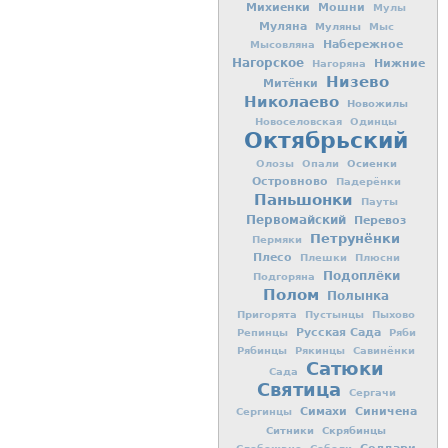
Михиенки
Мошни
Мулы
Муляна
Муляны
Мыс
Набережное
Мысовляна
Нагорское
Нижние
Нагоряна
Низево
Митёнки
Николаево
Новожилы
Новоселовская
Одинцы
Октябрьский
Осиенки
Олозы
Опали
Островново
Падерёнки
Паньшонки
Пауты
Первомайский
Перевоз
Петрунёнки
Пермяки
Плесо
Плешки
Плюсни
Подоплёки
Подгоряна
Полом
Полынка
Пригорята
Пустынцы
Пыхово
Русская Сада
Репинцы
Ряби
Рябинцы
Рякинцы
Савинёнки
Сатюки
Сада
Святица
Сергачи
Симахи
Синичена
Сергинцы
Ситники
Скрябинцы