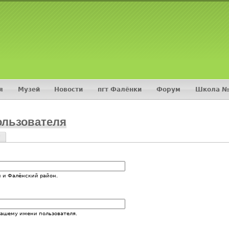
Jump to navigation
я
Музей
Новости
пгт Фалёнки
Форум
Школа №
ользователя
?
и
 и Фалёнский район.
вашему имени пользователя.