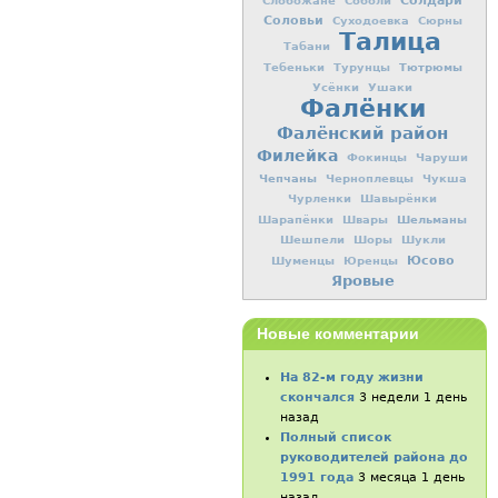
Солдари
Слобожане
Соболи
Соловьи
Суходоевка
Сюрны
Талица
Табани
Тютрюмы
Тебеньки
Турунцы
Усёнки
Ушаки
Фалёнки
Фалёнский район
Филейка
Фокинцы
Чаруши
Чепчаны
Черноплевцы
Чукша
Чурленки
Шавырёнки
Шельманы
Шарапёнки
Швары
Шешпели
Шоры
Шукли
Юсово
Шуменцы
Юренцы
Яровые
Новые комментарии
На 82-м году жизни
скончался
3 недели 1 день
назад
Полный список
руководителей района до
1991 года
3 месяца 1 день
назад