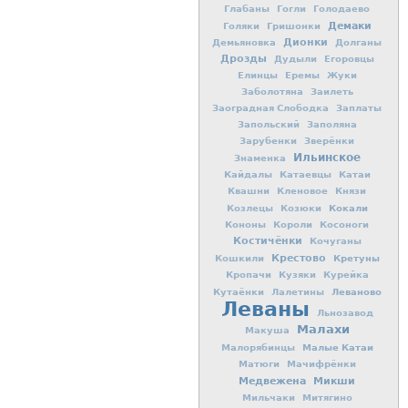
Глабаны
Гогли
Голодаево
Демаки
Голяки
Гришонки
Дионки
Демьяновка
Долганы
Дрозды
Дудыли
Егоровцы
Елинцы
Еремы
Жуки
Заболотяна
Заилеть
Заоградная Слободка
Заплаты
Запольский
Заполяна
Зарубенки
Зверёнки
Ильинское
Знаменка
Кайдалы
Катаевцы
Катаи
Квашни
Кленовое
Князи
Кокали
Козлецы
Козюки
Кононы
Короли
Косоноги
Костичёнки
Кочуганы
Крестово
Кретуны
Кошкили
Кропачи
Кузяки
Курейка
Леваново
Кутаёнки
Лалетины
Леваны
Льнозавод
Малахи
Макуша
Малые Катаи
Малорябинцы
Матюги
Мачифрёнки
Медвежена
Микши
Мильчаки
Митягино