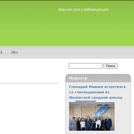
Версия для слабовидящих
1
16+
Поиск
Форма поиска
Новости
Геннадий Мамаев встретился
со стипендиатами из
Фалёнской средней школы