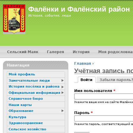
Фалёнки и Фалёнский район
История, события, люди
Сельский Маяк
Галерея
История
Моя родословна
Главное меню
Главная
›
Навигация
Вы здесь
Учётная запись п
Мой профиль
Войти
Забыли пароль
Замечательные люди
Главные вкладк
(активная вкладка)
История посёлка и района
Имя пользователя
*
Официальная информация
Справочное бюро
Укажите ваше имя на сайте Фалёнки
Наши карты
Образование
Пароль
*
Культура
Здравоохранение
Укажите пароль, соответствующий 
Сельское хозяйство