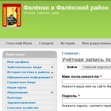
Jump
Фалёнки и Фалёнский район
История, события, люди
Сельский Маяк
Галерея
История
Моя родословна
Главное меню
Главная
›
16+
Навигация
Вы здесь
Учётная запись п
Мой профиль
Войти
Забыли пароль
Замечательные люди
Главные вкладк
(активная вкладка)
История посёлка и района
Имя пользователя
*
Официальная информация
Справочное бюро
Укажите ваше имя на сайте Ф
Наши карты
Образование
Пароль
*
Культура
Здравоохранение
Укажите пароль, соответству
Сельское хозяйство