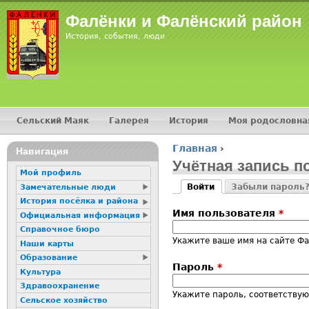
Jump
Фалёнки и Фалёнский район
История, события, люди
Сельский Маяк
Галерея
История
Моя родословна
Главное меню
Главная
›
16+
Навигация
Вы здесь
Учётная запись п
Мой профиль
Войти
Забыли пароль
Замечательные люди
Главные вкладк
(активная вкладка)
История посёлка и района
Имя пользователя
*
Официальная информация
Справочное бюро
Укажите ваше имя на сайте Ф
Наши карты
Образование
Пароль
*
Культура
Здравоохранение
Укажите пароль, соответству
Сельское хозяйство