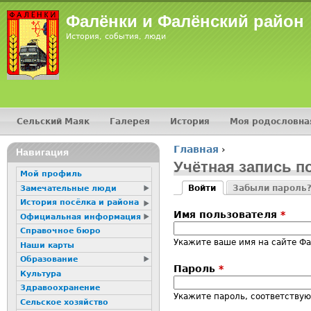
Jump
Фалёнки и Фалёнский район
История, события, люди
Сельский Маяк
Галерея
История
Моя родословна
Главное меню
Главная
›
16+
Навигация
Вы здесь
Учётная запись п
Мой профиль
Войти
Забыли пароль
Замечательные люди
Главные вкладк
(активная вкладка)
История посёлка и района
Имя пользователя
*
Официальная информация
Справочное бюро
Укажите ваше имя на сайте Ф
Наши карты
Образование
Пароль
*
Культура
Здравоохранение
Укажите пароль, соответству
Сельское хозяйство