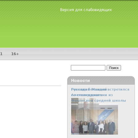
Версия для слабовидящих
1
16+
Поиск
Форма поиска
Новости
Геннадий Мамаев встретился
со стипендиатами из
Фалёнской средней школы