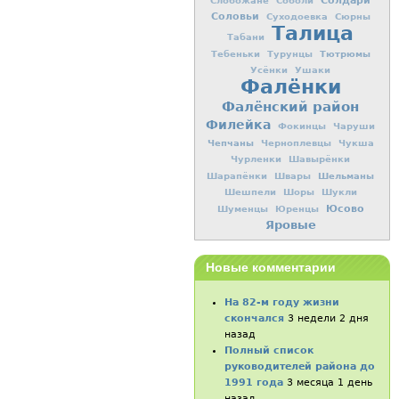
Солдари
Слобожане
Соболи
Соловьи
Суходоевка
Сюрны
Талица
Табани
Тютрюмы
Тебеньки
Турунцы
Усёнки
Ушаки
Фалёнки
Фалёнский район
Филейка
Фокинцы
Чаруши
Чепчаны
Черноплевцы
Чукша
Чурленки
Шавырёнки
Шельманы
Шарапёнки
Швары
Шешпели
Шоры
Шукли
Юсово
Шуменцы
Юренцы
Яровые
Новые комментарии
На 82-м году жизни
скончался
3 недели 2 дня
назад
Полный список
руководителей района до
1991 года
3 месяца 1 день
назад