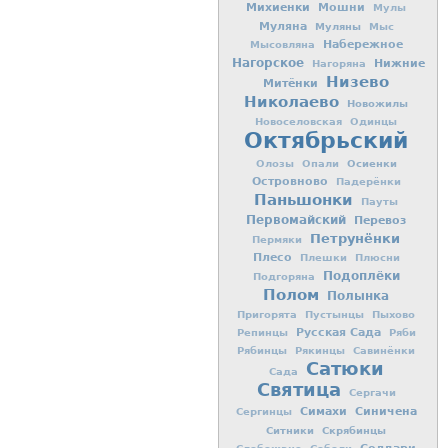
Михиенки
Мошни
Мулы
Муляна
Муляны
Мыс
Набережное
Мысовляна
Нагорское
Нижние
Нагоряна
Низево
Митёнки
Николаево
Новожилы
Новоселовская
Одинцы
Октябрьский
Осиенки
Олозы
Опали
Островново
Падерёнки
Паньшонки
Пауты
Первомайский
Перевоз
Петрунёнки
Пермяки
Плесо
Плешки
Плюсни
Подоплёки
Подгоряна
Полом
Полынка
Пригорята
Пустынцы
Пыхово
Русская Сада
Репинцы
Ряби
Рябинцы
Рякинцы
Савинёнки
Сатюки
Сада
Святица
Сергачи
Симахи
Синичена
Сергинцы
Ситники
Скрябинцы