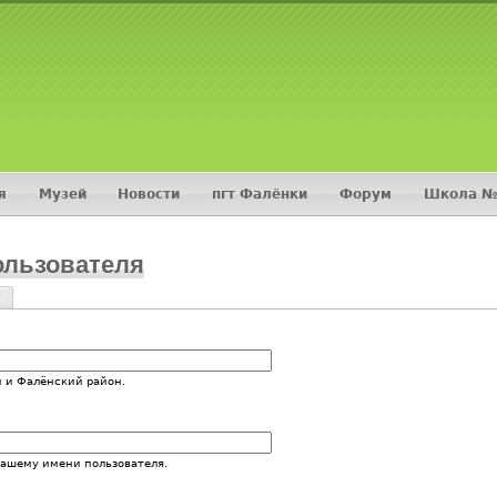
Jump to navigation
я
Музей
Новости
пгт Фалёнки
Форум
Школа №
ользователя
?
и
 и Фалёнский район.
вашему имени пользователя.