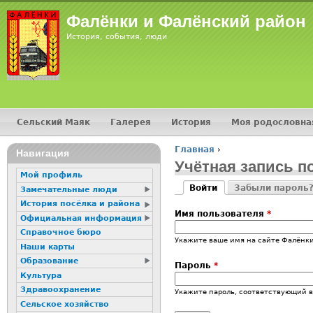
Фалёнки и Фалёнский район
История, события, люди
Сельский Маяк
Галерея
История
Моя родословна
Главное меню
Главная
›
Навигация
Вы здесь
Учётная запись п
Мой профиль
Войти
Забыли пароль
Замечательные люди
Главные вкладк
(активная вкладка)
История посёлка и района
Имя пользователя
*
Официальная информация
Справочное бюро
Укажите ваше имя на сайте Фалёнки
Наши карты
Образование
Пароль
*
Культура
Здравоохранение
Укажите пароль, соответствующий 
Сельское хозяйство