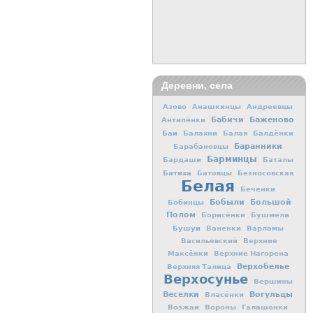
Деревни, села
Азово
Анашкинцы
Андреевцы
Баженово
Бабичи
Антипёнки
Баи
Балахни
Балая
Балдёнки
Баранники
Барабановцы
Барминцы
Бардаши
Баталы
Батиха
Батовцы
Безносовская
Белая
Беченки
Бобыли
Большой
Бобинцы
Полом
Борисёнки
Бушмели
Бушуи
Ваненки
Варламы
Васильевский
Верхние
Максёнки
Верхние Нагорена
Верхобелье
Верхняя Талица
Верхосунье
Вершины
Вогульцы
Веселки
Власёнки
Возжаи
Вороны
Галашонки