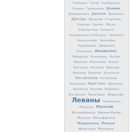
Глабаны
Гогли
Голодаево
Демаки
Голяки
Гришонки
Дионки
Демьяновка
Долганы
Дрозды
Дудыли
Егоровцы
Елинцы
Еремы
Жуки
Заболотяна
Заилеть
Заоградная Слободка
Заплаты
Запольский
Заполяна
Зарубенки
Зверёнки
Ильинское
Знаменка
Кайдалы
Катаевцы
Катаи
Квашни
Кленовое
Князи
Кокали
Козлецы
Козюки
Кононы
Короли
Косоноги
Костичёнки
Кочуганы
Крестово
Кретуны
Кошкили
Кропачи
Кузяки
Курейка
Леваново
Кутаёнки
Лалетины
Леваны
Льнозавод
Малахи
Макуша
Малые Катаи
Малорябинцы
Матюги
Мачифрёнки
Медвежена
Микши
Мильчаки
Митягино