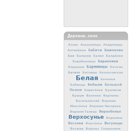
Деревни, села
Азово
Анашкинцы
Андреевцы
Баженово
Бабичи
Антипёнки
Баи
Балахни
Балая
Балдёнки
Баранники
Барабановцы
Барминцы
Бардаши
Баталы
Батиха
Батовцы
Безносовская
Белая
Беченки
Бобыли
Большой
Бобинцы
Полом
Борисёнки
Бушмели
Бушуи
Ваненки
Варламы
Васильевский
Верхние
Максёнки
Верхние Нагорена
Верхобелье
Верхняя Талица
Верхосунье
Вершины
Вогульцы
Веселки
Власёнки
Возжаи
Вороны
Галашонки