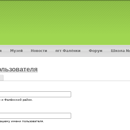
Jump to navigation
я
Музей
Новости
пгт Фалёнки
Форум
Школа №
ользователя
?
и
 и Фалёнский район.
вашему имени пользователя.