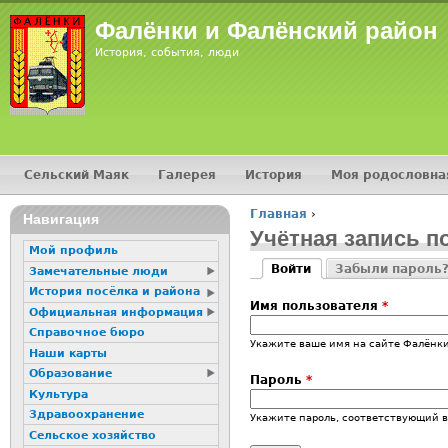
Фалёнки и Фалёнский район
История, события, люди
Сельский Маяк
Галерея
История
Моя родословна
Главное меню
Главная
›
Навигация
Вы здесь
Учётная запись п
Мой профиль
Войти
Забыли пароль
Замечательные люди
Главные вкладк
(активная вкладка)
История посёлка и района
Имя пользователя
*
Официальная информация
Справочное бюро
Укажите ваше имя на сайте Фалёнки
Наши карты
Образование
Пароль
*
Культура
Здравоохранение
Укажите пароль, соответствующий 
Сельское хозяйство