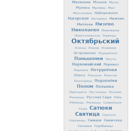
Михиенки
Мошни
Мулы
Муляна
Муляны
Мыс
Набережное
Мысовляна
Нагорское
Нижние
Нагоряна
Низево
Митёнки
Николаево
Новожилы
Новоселовская
Одинцы
Октябрьский
Осиенки
Олозы
Опали
Островново
Падерёнки
Паньшонки
Пауты
Первомайский
Перевоз
Петрунёнки
Пермяки
Плесо
Плешки
Плюсни
Подоплёки
Подгоряна
Полом
Полынка
Пригорята
Пустынцы
Пыхово
Русская Сада
Репинцы
Ряби
Рябинцы
Рякинцы
Савинёнки
Сатюки
Сада
Святица
Сергачи
Симахи
Синичена
Сергинцы
Ситники
Скрябинцы