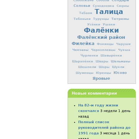
Солдари
Слобожане
Соболи
Соловьи
Суходоевка
Сюрны
Талица
Табани
Тютрюмы
Тебеньки
Турунцы
Усёнки
Ушаки
Фалёнки
Фалёнский район
Филейка
Фокинцы
Чаруши
Чепчаны
Черноплевцы
Чукша
Чурленки
Шавырёнки
Шельманы
Шарапёнки
Швары
Шешпели
Шоры
Шукли
Юсово
Шуменцы
Юренцы
Яровые
Новые комментарии
На 82-м году жизни
скончался
3 недели 1 день
назад
Полный список
руководителей района до
1991 года
3 месяца 1 день
назад