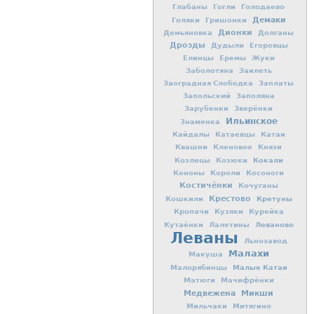
Глабаны
Гогли
Голодаево
Демаки
Голяки
Гришонки
Дионки
Демьяновка
Долганы
Дрозды
Дудыли
Егоровцы
Елинцы
Еремы
Жуки
Заболотяна
Заилеть
Заоградная Слободка
Заплаты
Запольский
Заполяна
Зарубенки
Зверёнки
Ильинское
Знаменка
Кайдалы
Катаевцы
Катаи
Квашни
Кленовое
Князи
Кокали
Козлецы
Козюки
Кононы
Короли
Косоноги
Костичёнки
Кочуганы
Крестово
Кретуны
Кошкили
Кропачи
Кузяки
Курейка
Леваново
Кутаёнки
Лалетины
Леваны
Льнозавод
Малахи
Макуша
Малые Катаи
Малорябинцы
Матюги
Мачифрёнки
Медвежена
Микши
Мильчаки
Митягино