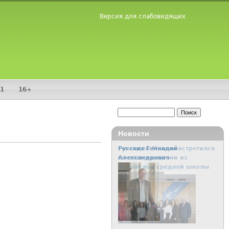
Версия для слабовидящих
1
16+
Поиск
Форма поиска
Новости
Геннадий Мамаев встретился
со стипендиатами из
Фалёнской средней школы