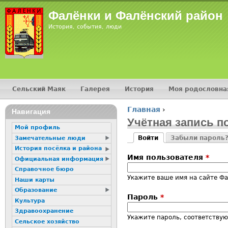
Jump
Фалёнки и Фалёнский район
История, события, люди
Сельский Маяк
Галерея
История
Моя родословна
Главное меню
Главная
›
16+
Навигация
Вы здесь
Учётная запись п
Мой профиль
Войти
Забыли пароль
Замечательные люди
Главные вкладк
(активная вкладка)
История посёлка и района
Имя пользователя
*
Официальная информация
Справочное бюро
Укажите ваше имя на сайте Ф
Наши карты
Образование
Пароль
*
Культура
Здравоохранение
Укажите пароль, соответству
Сельское хозяйство