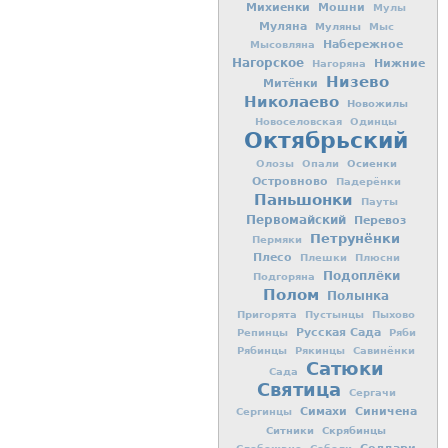
Михиенки
Мошни
Мулы
Муляна
Муляны
Мыс
Набережное
Мысовляна
Нагорское
Нижние
Нагоряна
Низево
Митёнки
Николаево
Новожилы
Новоселовская
Одинцы
Октябрьский
Осиенки
Олозы
Опали
Островново
Падерёнки
Паньшонки
Пауты
Первомайский
Перевоз
Петрунёнки
Пермяки
Плесо
Плешки
Плюсни
Подоплёки
Подгоряна
Полом
Полынка
Пригорята
Пустынцы
Пыхово
Русская Сада
Репинцы
Ряби
Рябинцы
Рякинцы
Савинёнки
Сатюки
Сада
Святица
Сергачи
Симахи
Синичена
Сергинцы
Ситники
Скрябинцы