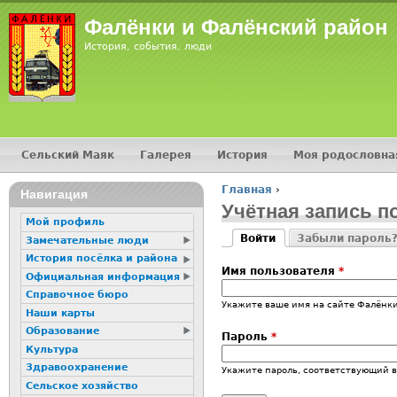
Фалёнки и Фалёнский район
История, события, люди
Сельский Маяк
Галерея
История
Моя родословна
Главное меню
Главная
›
Навигация
Вы здесь
Учётная запись п
Мой профиль
Войти
Забыли пароль
Замечательные люди
Главные вкладк
(активная вкладка)
История посёлка и района
Имя пользователя
*
Официальная информация
Справочное бюро
Укажите ваше имя на сайте Фалёнки
Наши карты
Образование
Пароль
*
Культура
Здравоохранение
Укажите пароль, соответствующий 
Сельское хозяйство