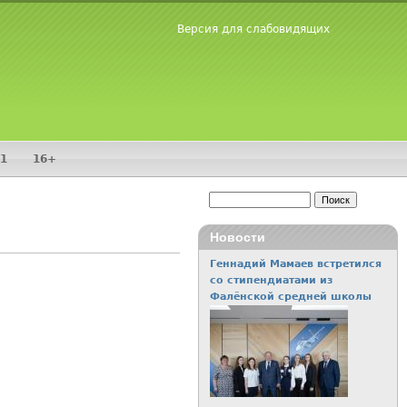
Версия для слабовидящих
1
16+
Поиск
Форма поиска
Новости
Геннадий Мамаев встретился
со стипендиатами из
Фалёнской средней школы