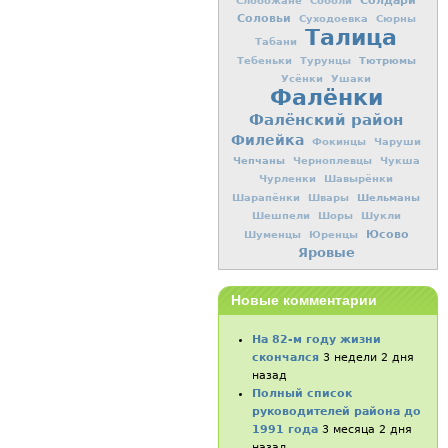
Солдари
Слобожане
Соболи
Соловьи
Суходоевка
Сюрны
Талица
Табани
Тютрюмы
Тебеньки
Турунцы
Усёнки
Ушаки
Фалёнки
Фалёнский район
Филейка
Фокинцы
Чаруши
Чепчаны
Черноплевцы
Чукша
Чурленки
Шавырёнки
Шельманы
Шарапёнки
Швары
Шешпели
Шоры
Шукли
Юсово
Шуменцы
Юренцы
Яровые
Новые комментарии
На 82-м году жизни
скончался
3 недели 2 дня
назад
Полный список
руководителей района до
1991 года
3 месяца 2 дня
назад