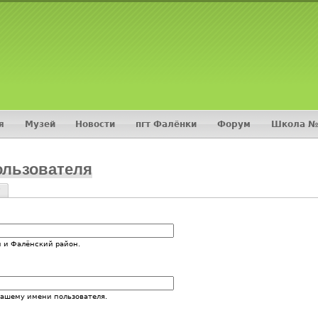
Jump to navigation
я
Музей
Новости
пгт Фалёнки
Форум
Школа №
ользователя
?
и
 и Фалёнский район.
вашему имени пользователя.