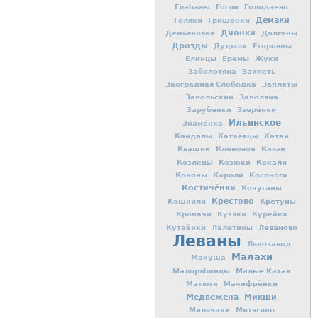
Глабаны
Гогли
Голодаево
Демаки
Голяки
Гришонки
Дионки
Демьяновка
Долганы
Дрозды
Дудыли
Егоровцы
Елинцы
Еремы
Жуки
Заболотяна
Заилеть
Заоградная Слободка
Заплаты
Запольский
Заполяна
Зарубенки
Зверёнки
Ильинское
Знаменка
Кайдалы
Катаевцы
Катаи
Квашни
Кленовое
Князи
Кокали
Козлецы
Козюки
Кононы
Короли
Косоноги
Костичёнки
Кочуганы
Крестово
Кретуны
Кошкили
Кропачи
Кузяки
Курейка
Леваново
Кутаёнки
Лалетины
Леваны
Льнозавод
Малахи
Макуша
Малые Катаи
Малорябинцы
Матюги
Мачифрёнки
Медвежена
Микши
Мильчаки
Митягино