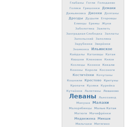
Глабаны
Гогли
Голодаево
Демаки
Голяки
Гришонки
Дионки
Демьяновка
Долганы
Дрозды
Дудыли
Егоровцы
Елинцы
Еремы
Жуки
Заболотяна
Заилеть
Заоградная Слободка
Заплаты
Запольский
Заполяна
Зарубенки
Зверёнки
Ильинское
Знаменка
Кайдалы
Катаевцы
Катаи
Квашни
Кленовое
Князи
Кокали
Козлецы
Козюки
Кононы
Короли
Косоноги
Костичёнки
Кочуганы
Крестово
Кретуны
Кошкили
Кропачи
Кузяки
Курейка
Леваново
Кутаёнки
Лалетины
Леваны
Льнозавод
Малахи
Макуша
Малые Катаи
Малорябинцы
Матюги
Мачифрёнки
Медвежена
Микши
Мильчаки
Митягино