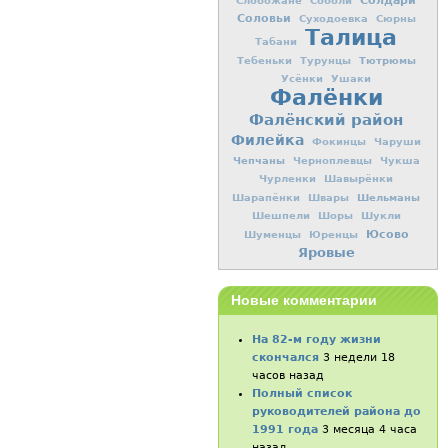
Солдари
Слобожане
Соболи
Соловьи
Суходоевка
Сюрны
Талица
Табани
Тютрюмы
Тебеньки
Турунцы
Усёнки
Ушаки
Фалёнки
Фалёнский район
Филейка
Фокинцы
Чаруши
Чепчаны
Черноплевцы
Чукша
Чурленки
Шавырёнки
Шельманы
Шарапёнки
Швары
Шешпели
Шоры
Шукли
Юсово
Шуменцы
Юренцы
Яровые
Новые комментарии
На 82-м году жизни
скончался
3 недели 18
часов назад
Полный список
руководителей района до
1991 года
3 месяца 4 часа
назад