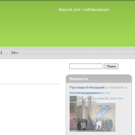
Версия для слабовидящих
1
16+
Поиск
Форма поиска
Новости
Геннадий Мамаев встретился
со стипендиатами из
Фалёнской средней школы