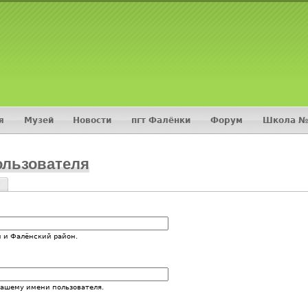
Jump to navigation
я
Музей
Новости
пгт Фалёнки
Форум
Школа №
ользователя
?
и
 и Фалёнский район.
вашему имени пользователя.