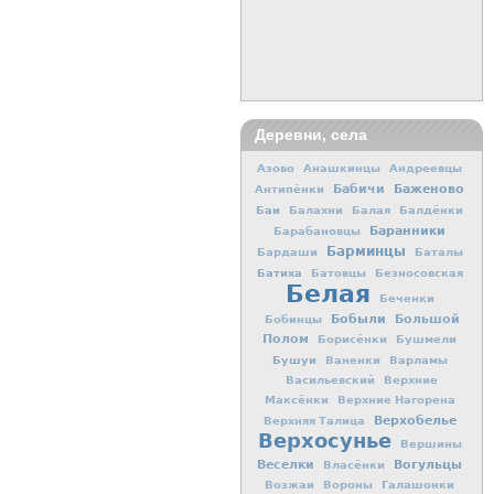
Деревни, села
Азово
Анашкинцы
Андреевцы
Баженово
Бабичи
Антипёнки
Баи
Балахни
Балая
Балдёнки
Баранники
Барабановцы
Барминцы
Бардаши
Баталы
Батиха
Батовцы
Безносовская
Белая
Беченки
Бобыли
Большой
Бобинцы
Полом
Борисёнки
Бушмели
Бушуи
Ваненки
Варламы
Васильевский
Верхние
Максёнки
Верхние Нагорена
Верхобелье
Верхняя Талица
Верхосунье
Вершины
Вогульцы
Веселки
Власёнки
Возжаи
Вороны
Галашонки