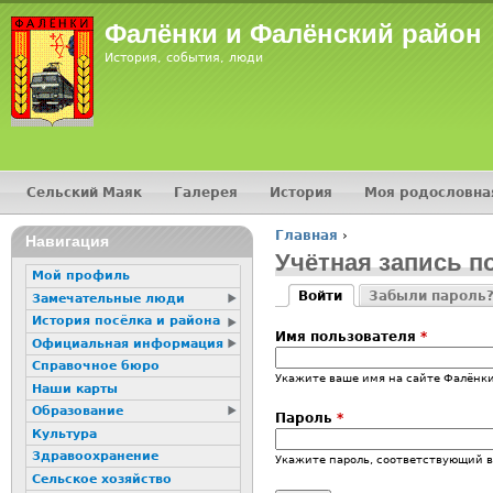
Фалёнки и Фалёнский район
История, события, люди
Сельский Маяк
Галерея
История
Моя родословна
Главное меню
Главная
›
Навигация
Вы здесь
Учётная запись п
Мой профиль
Войти
Забыли пароль
Замечательные люди
Главные вкладк
(активная вкладка)
История посёлка и района
Имя пользователя
*
Официальная информация
Справочное бюро
Укажите ваше имя на сайте Фалёнки
Наши карты
Образование
Пароль
*
Культура
Здравоохранение
Укажите пароль, соответствующий 
Сельское хозяйство