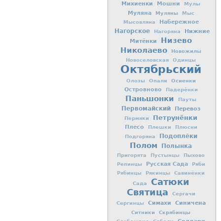
Михиенки
Мошни
Мулы
Муляна
Муляны
Мыс
Набережное
Мысовляна
Нагорское
Нижние
Нагоряна
Низево
Митёнки
Николаево
Новожилы
Новоселовская
Одинцы
Октябрьский
Осиенки
Олозы
Опали
Островново
Падерёнки
Паньшонки
Пауты
Первомайский
Перевоз
Петрунёнки
Пермяки
Плесо
Плешки
Плюсни
Подоплёки
Подгоряна
Полом
Полынка
Пригорята
Пустынцы
Пыхово
Русская Сада
Репинцы
Ряби
Рябинцы
Рякинцы
Савинёнки
Сатюки
Сада
Святица
Сергачи
Симахи
Синичена
Сергинцы
Ситники
Скрябинцы