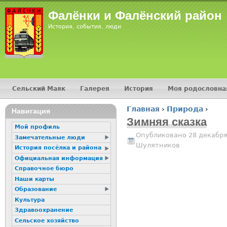
Jump
Фалёнки и Фалёнский район
История, события, люди
Сельский Маяк
Галерея
История
Моя родословна
Главное меню
Главная
›
Природа
›
16+
Навигация
Вы здесь
Зимняя сказка
Мой профиль
Опубликовано 28 декабря
Замечательные люди
Шулятников
История посёлка и района
Официальная информация
Справочное бюро
Наши карты
Образование
Культура
Здравоохранение
Сельское хозяйство