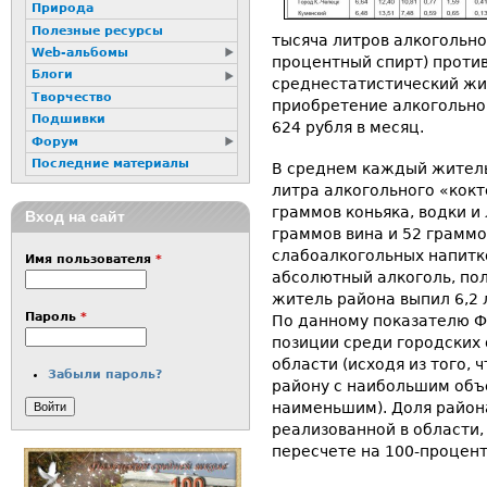
Природа
Полезные ресурсы
тысяча литров алкогольно
Web-альбомы
процентный спирт) против 
Блоги
среднестатистический жи
Творчество
приобретение алкогольной
Подшивки
624 рубля в месяц.
Форум
Последние материалы
В среднем каждый житель
литра алкогольного «кокт
граммов коньяка, водки и
Вход на сайт
граммов вина и 52 граммо
слабоалкогольных напитко
Имя пользователя
*
абсолютный алкоголь, пол
житель района выпил 6,2 л
Пароль
*
По данному показателю Ф
позиции среди городских 
области (исходя из того,
Забыли пароль?
району с наибольшим объ
наименьшим). Доля район
реализованной в области, 
пересчете на 100-процент