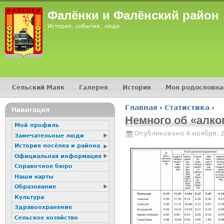
Jump
Фалёнки и Фалёнский район
История, события, люди
Сельский Маяк
Галерея
История
Моя родословна
Главное меню
Главная
›
Статистика
›
16+
Навигация
Вы здесь
Немного об «алко
Мой профиль
Опубликовано 4 ноября, 
Замечательные люди
История посёлка и района
Официальная информация
Справочное бюро
Наши карты
Образование
Культура
Здравоохранение
Сельское хозяйство