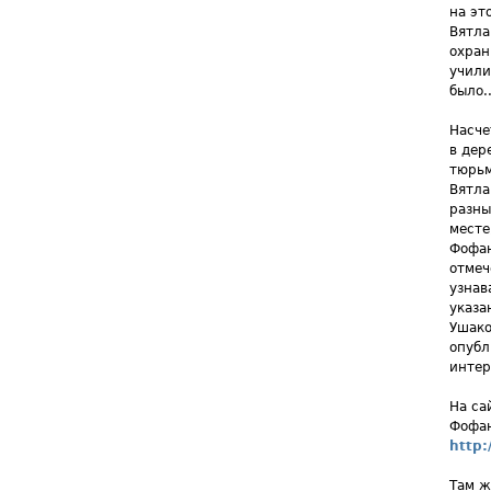
на эт
Вятла
охран
учили
было..
Насче
в дер
тюрьм
Вятла
разны
месте
Фофан
отмеч
узнав
указа
Ушако
опубл
интер
На са
Фофан
http:
Там ж