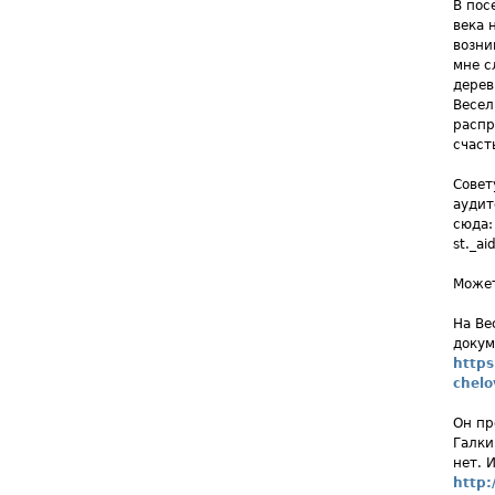
В пос
века 
возни
мне с
дерев
Весел
распр
счаст
Совет
аудит
сюда: 
st._a
Может
На Ве
докум
https
chel
Он пр
Галки
нет. 
http: