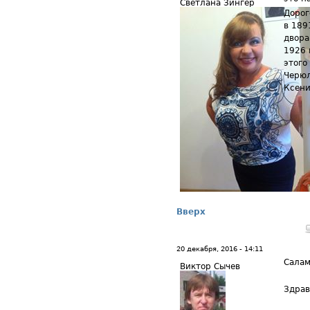
Светлана Зингер
Дорог
в 189
двора
1926 
этого
Черюл
Ксени
Вверх
20 декабря, 2016 - 14:11
Салам
Виктор Сычев
Здрав