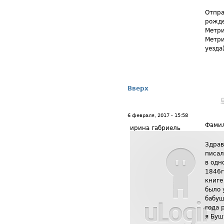
Отпра
рожде
Метри
Метри
уезда
Вверх
6 февраля, 2017 - 15:58
Фамил
ирина габриель
Здрав
писал
в одн
1846г
книге
было 
бабуш
года 
я Буш