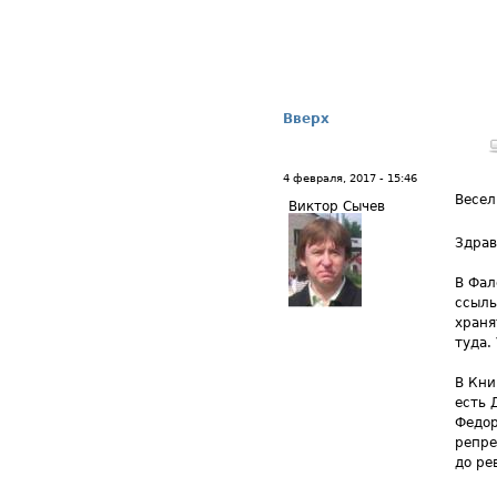
Вверх
4 февраля, 2017 - 15:46
Весел
Виктор Сычев
Здрав
В Фал
ссыль
храня
туда. 
В Кни
есть 
Федор
репре
до ре