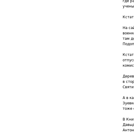
где р
учены
Кстат
На са
военк
там д
Подоп
Кстат
отпус
комис
Дерев
в сто
Святи
А в к
Зуевк
тоже 
В Кни
Давыд
Антон