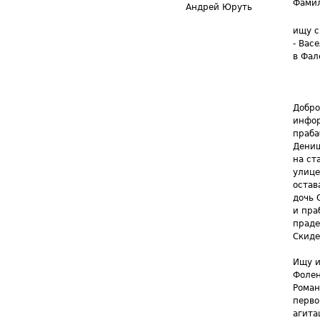
Фамил
Андрей Юруть
ищу с
- Вас
в Фал
Добро
инфор
праба
Денищ
на ст
улице
остав
дочь 
и пра
праде
Скиде
Ищу и
Фолен
Роман
перво
агита