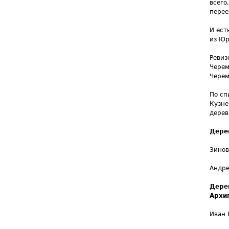
всего
перее
И ест
из Юр
Ревиз
Черем
Черем
По сп
Кузне
дерев
Дере
Зинов
Андре
Дере
Архи
Иван 