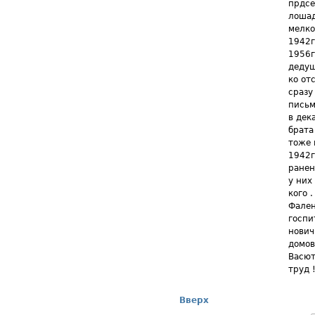
прдсе
лошад
мелко
1942г
1956г
дедуш
ко от
сразу
письм
в дек
брата
тоже 
1942г
ранен
у них
кого 
Фален
госпи
нович
домов
Васют
труд 
Вверх