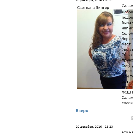
20 декабря, 2016 - 09:27
Салам
Светлана Зингер
Добро
подро
была 
напис
Солом
Черюл
мест.
, во 
70 ых
приех
Хочу 
о рож
или т
быть 
дерев
ФСШ №
Салам
спаси
Вверх
20 декабря, 2016 - 13:23
это н