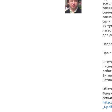
все с
военн
сомне
воено
были 
их ту
лагер
для д
Подро
Про п
Я чит
пионе
работ
Вятла
Вятла
Об эт
Фальк
семьи
http:
_I.pdf