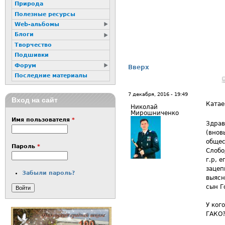
Природа
Полезные ресурсы
Web-альбомы
Блоги
Творчество
Подшивки
Форум
Вверх
Последние материалы
7 декабря, 2016 - 19:49
Вход на сайт
Катае
Николай
Мирошниченко
Имя пользователя
*
Здрав
(внов
общес
Пароль
*
Слобо
г.р, 
зацеп
Забыли пароль?
выясн
сын Г
У ког
ГАКО