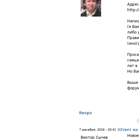
Адрес
http:/
Напиш
(я Ва
либо 
Прави
(иног
Проси
семьи
лет в
Но Ва
Выше 
форум
Вверх
(Ответ на
7 декабря, 2016 - 20:41
Новое
Виктор Сычев