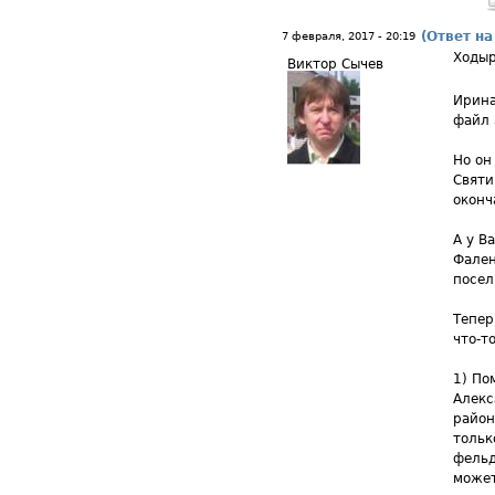
(Ответ на
7 февраля, 2017 - 20:19
Ходыр
Виктор Сычев
Ирина
файл 
Но он
Святи
оконч
А у В
Фален
посел
Тепер
что-т
1) По
Алекс
район
толь
фельд
может