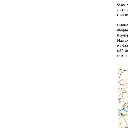
О дет
лето 
пионе
Пионе
Фофан
Крупе
Малах
из Фо
o39-0
(см. к