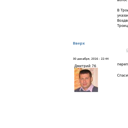
волос
В Тро
указа
Воздв
Троиц
Вверх
30 декабря, 2016 - 22:44
переп
Дмитрий 76
Спаси