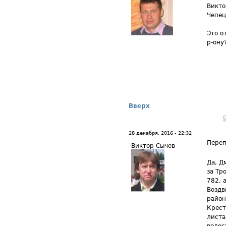
Викто
Чепец
Это о
р-ону
Вверх
28 декабря, 2016 - 22:32
Переп
Виктор Сычев
Да, Д
за Тр
782, 
Воздв
район
Крест
листа