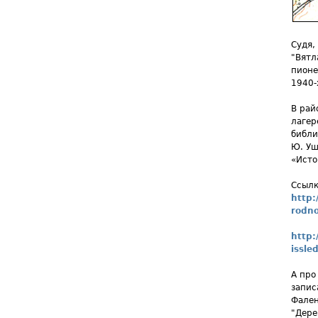
Судя,
"Вятл
пионе
1940-
В рай
лагер
библи
Ю. Уш
«Исто
Ссылк
http:
rodno
http:
issle
А про
запис
Фален
"Дере