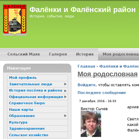
Jump
Фалёнки и Фалёнский район
История, события, люди
Сельский Маяк
Галерея
История
Моя родословна
Главное меню
Главная
›
Фалёнки и Фалёнс
16+
Навигация
Вы здесь
Моя родословная
Мой профиль
Замечательные люди
Войдите
, чтобы оставлять ко
История посёлка и района
Последнее сообщение
Официальная информация
7 декабря, 2016 - 16:33
Справочное бюро
архив
Виктор Сычев
Наши карты
Образование
Светл
Культура
какой
Здравоохранение
Фалён
Сельское хозяйство