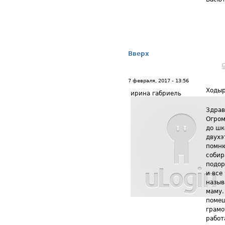
Вверх
7 февраля, 2017 - 13:56
Ходы
ирина габриель
Здрав
Огром
до шк
двухэ
помню
собир
подор
и все
назыв
маму.
помещ
грамо
работ