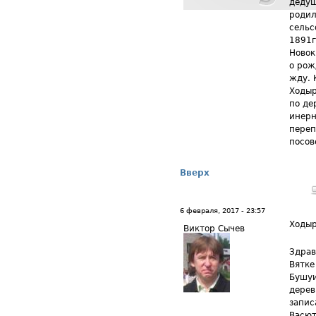
дедуш
родил
сельс
1891г
Новок
о рож
жду. 
Ходыр
по де
инерн
переп
посов
Вверх
6 февраля, 2017 - 23:57
Ходыр
Виктор Сычев
Здрав
Вятке
Бушуи
дерев
запис
Васют