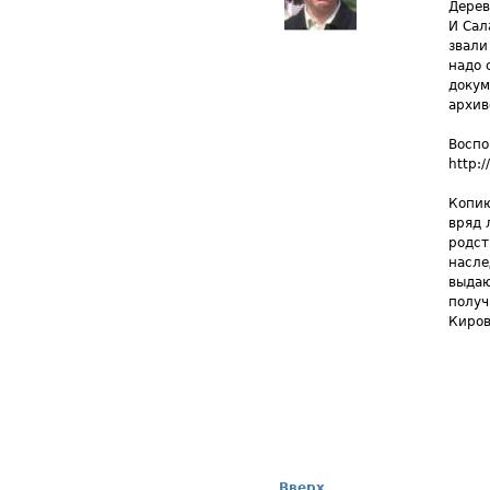
Дерев
И Сал
звали
надо 
докум
архив
Воспо
http:
Копию
вряд 
родст
насле
выдаю
получ
Киров
Вверх