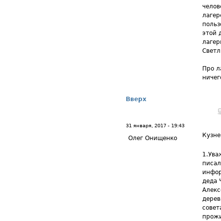
челов
лагер
поль
этой 
лагер
Светл
Про л
ничег
Вверх
31 января, 2017 - 19:43
Кузне
Олег Онищенко
1.Ува
писал
инфор
деда 
Алекс
дерев
совет
прожи