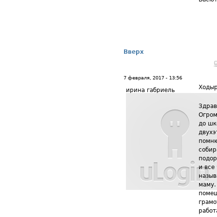
Вверх
7 февраля, 2017 - 13:56
Ходы
ирина габриель
Здрав
Огром
до шк
двухэ
помню
собир
подор
и все
назыв
маму.
помещ
грамо
работ