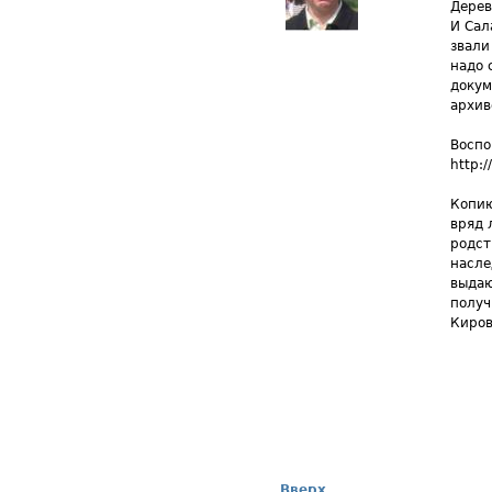
Дерев
И Сал
звали
надо 
докум
архив
Воспо
http:
Копию
вряд 
родст
насле
выдаю
получ
Киров
Вверх