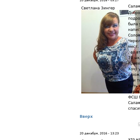
20 декабря, 2016 - 09:27
Салам
Светлана Зингер
Добро
подро
была 
напис
Солом
Черюл
мест.
, во 
70 ых
приех
Хочу 
о рож
или т
быть 
дерев
ФСШ №
Салам
спаси
Вверх
20 декабря, 2016 - 13:23
это н