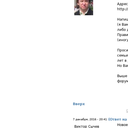
Адрес
http:/
Напиш
(я Ва
либо 
Прави
(иног
Проси
семьи
лет в
Но Ва
Выше 
форум
Вверх
(Ответ на
7 декабря, 2016 - 20:41
Новое
Виктор Сычев