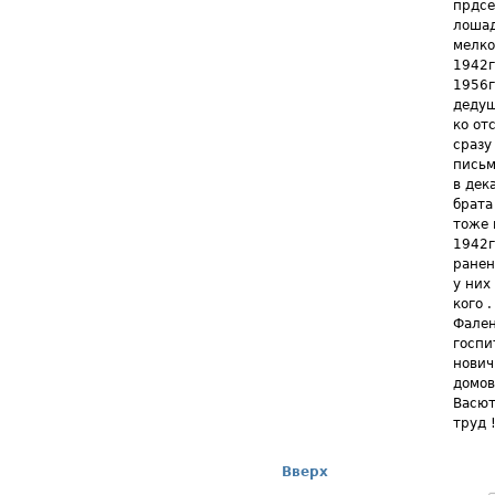
прдсе
лошад
мелко
1942г
1956г
дедуш
ко от
сразу
письм
в дек
брата
тоже 
1942г
ранен
у них
кого 
Фален
госпи
нович
домов
Васют
труд 
Вверх