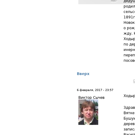
дедуш
родил
сельс
1891г
Новок
о рож
жду. 
Ходыр
по де
инерн
переп
посов
Вверх
6 февраля, 2017 - 23:57
Ходыр
Виктор Сычев
Здрав
Вятке
Бушуи
дерев
запис
Васют