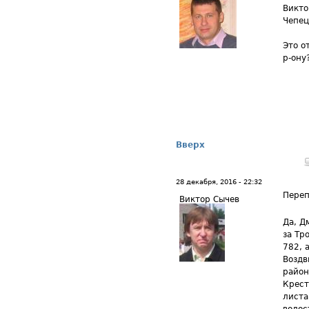
Викто
Чепец
Это о
р-ону
Вверх
28 декабря, 2016 - 22:32
Переп
Виктор Сычев
Да, Д
за Тр
782, 
Воздв
район
Крест
листа