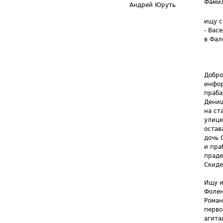
Фамил
Андрей Юруть
ищу с
- Вас
в Фал
Добро
инфор
праба
Денищ
на ст
улице
остав
дочь 
и пра
праде
Скиде
Ищу и
Фолен
Роман
перво
агита