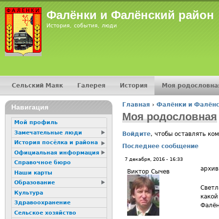
Jump
Фалёнки и Фалёнский район
История, события, люди
Сельский Маяк
Галерея
История
Моя родословна
Главное меню
Главная
›
Фалёнки и Фалёнс
16+
Навигация
Вы здесь
Моя родословная
Мой профиль
Замечательные люди
Войдите
, чтобы оставлять ко
История посёлка и района
Последнее сообщение
Официальная информация
7 декабря, 2016 - 16:33
Справочное бюро
архив
Виктор Сычев
Наши карты
Образование
Светл
Культура
какой
Здравоохранение
Фалён
Сельское хозяйство