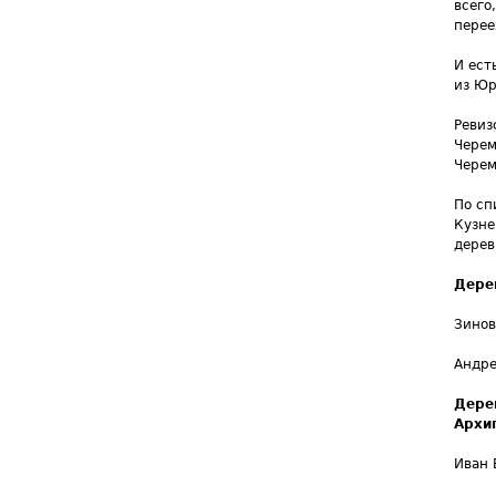
всего
перее
И ест
из Юр
Ревиз
Черем
Черем
По сп
Кузне
дерев
Дере
Зинов
Андре
Дере
Архи
Иван 