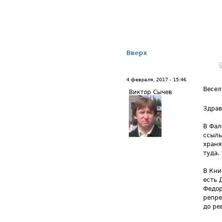
Вверх
4 февраля, 2017 - 15:46
Весел
Виктор Сычев
Здрав
В Фал
ссыль
храня
туда. 
В Кни
есть 
Федор
репре
до ре