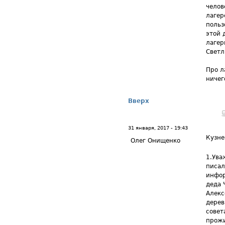
челов
лагер
поль
этой 
лагер
Светл
Про л
ничег
Вверх
31 января, 2017 - 19:43
Кузне
Олег Онищенко
1.Ува
писал
инфор
деда 
Алекс
дерев
совет
прожи