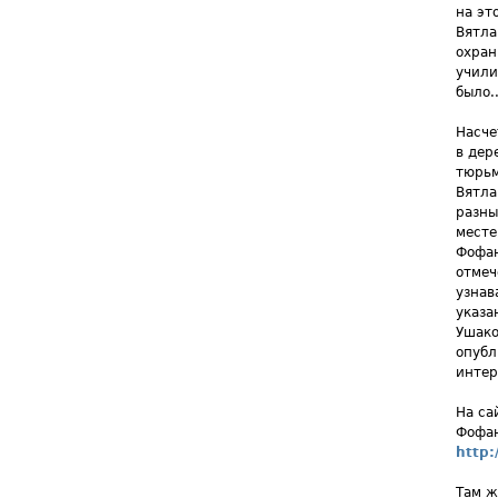
на эт
Вятла
охран
учили
было..
Насче
в дер
тюрьм
Вятла
разны
месте
Фофан
отмеч
узнав
указа
Ушако
опубл
интер
На са
Фофан
http:
Там ж