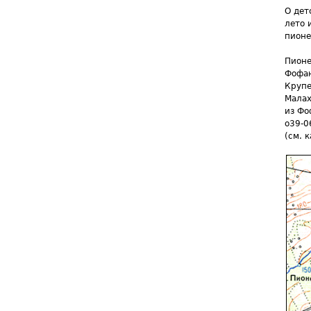
О дет
лето 
пионе
Пионе
Фофан
Крупе
Малах
из Фо
o39-0
(см. к