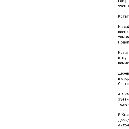
где р
учены
Кстат
На са
военк
там д
Подоп
Кстат
отпус
комис
Дерев
в сто
Святи
А в к
Зуевк
тоже 
В Кни
Давыд
Антон