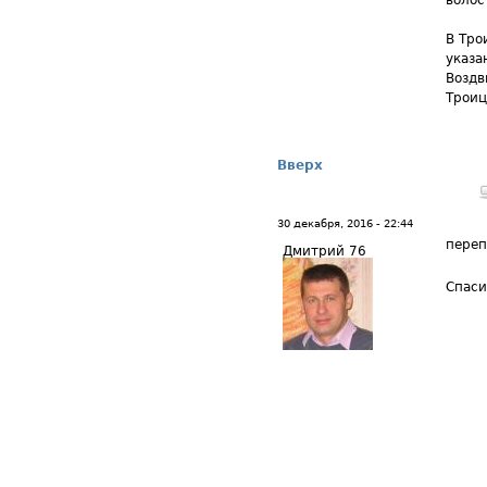
волос
В Тро
указа
Воздв
Троиц
Вверх
30 декабря, 2016 - 22:44
переп
Дмитрий 76
Спаси