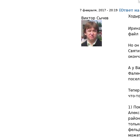
(Ответ на
7 февраля, 2017 - 20:19
Ходыр
Виктор Сычев
Ирина
файл 
Но он
Святи
оконч
А у В
Фален
посел
Тепер
что-т
1) По
Алекс
район
толь
фельд
может