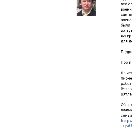
все с
военн
сомне
воено
были 
их ту
лагер
для д
Подро
Про п
Я чит
пионе
работ
Вятла
Вятла
Об эт
Фальк
семьи
http:
_I.pdf