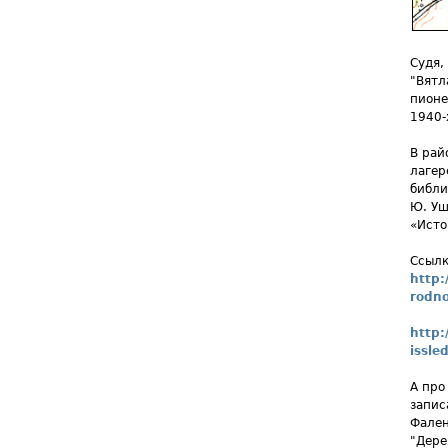
Судя,
"Вятл
пионе
1940-
В рай
лагер
библи
Ю. Уш
«Исто
Ссылк
http:
rodno
http:
issle
А про
запис
Фален
"Дере