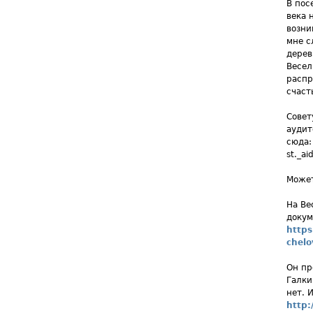
В пос
века 
возни
мне с
дерев
Весел
распр
счаст
Совет
аудит
сюда: 
st._a
Может
На Ве
докум
https
chel
Он пр
Галки
нет. 
http: