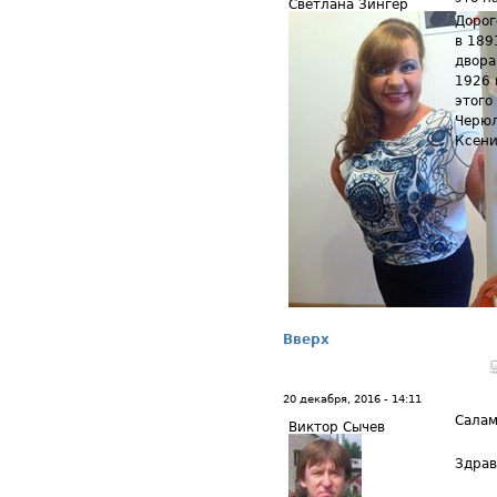
Светлана Зингер
Дорог
в 189
двора
1926 
этого
Черюл
Ксени
Вверх
20 декабря, 2016 - 14:11
Салам
Виктор Сычев
Здрав