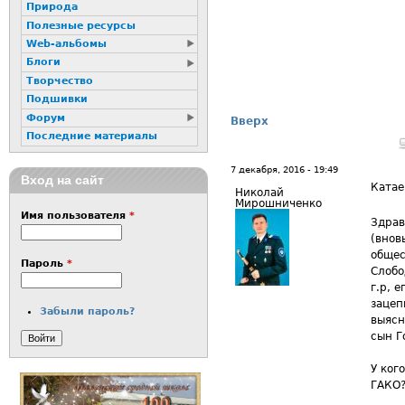
Природа
Полезные ресурсы
Web-альбомы
Блоги
Творчество
Подшивки
Форум
Вверх
Последние материалы
7 декабря, 2016 - 19:49
Вход на сайт
Катае
Николай
Мирошниченко
Имя пользователя
*
Здрав
(внов
общес
Пароль
*
Слобо
г.р, 
зацеп
Забыли пароль?
выясн
сын Г
У ког
ГАКО