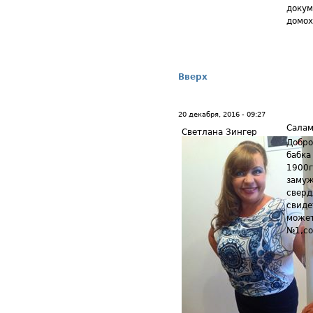
докум
домох
Вверх
20 декабря, 2016 - 09:27
Салам
Светлана Зингер
Добро
бабка
1900г
замуж
сверд
свиде
может
№1,со