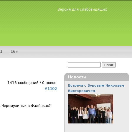
Версия для слабовидящих
1
16+
Поиск
Форма поиска
Новости
1416 сообщений / 0 новое
Встреча с Буровым Николаем
#1102
Викторовичем
ье Черемухиных в Фалёнках?