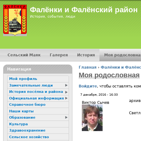
Фалёнки и Фалёнский район
История, события, люди
Сельский Маяк
Галерея
История
Моя родословна
Главное меню
Главная
›
Фалёнки и Фалёнс
Навигация
Вы здесь
Моя родословная
Мой профиль
Замечательные люди
Войдите
, чтобы оставлять ко
История посёлка и района
7 декабря, 2016 - 16:33
Официальная информация
архив
Виктор Сычев
Справочное бюро
Наши карты
Светл
Образование
Культура
Здравоохранение
Сельское хозяйство