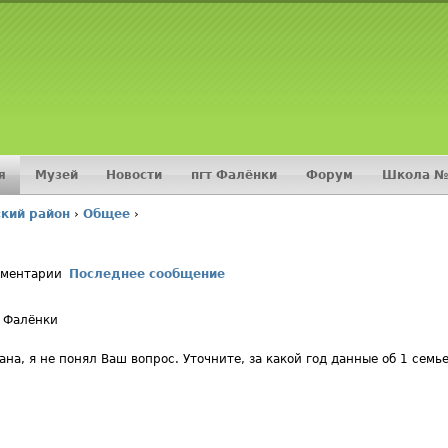
Jump to navigation
я
Музей
Новости
пгт Фалёнки
Форум
Школа №
кий район
›
Общее
›
мментарии
Последнее сообщение
 Фалёнки
ана, я не понял Ваш вопрос. Уточните, за какой год данные об 1 сем