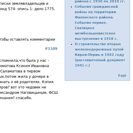
района с 1930 по 2010 гг.
Списки землевладельцев и
События гражданской
онд 574- опись 1- дело 1775.
войны на территории
Фаленского района.
Событие первое.
Святицкое
антибольшевистское
выступление в 1918 г.
чтобы оставлять комментарии
О строительстве вторых
#1109
железнодорожных путей
Киров-Пермь в 1942 году
(рассекреченый документ
помнила,что была у нас -
1941 г.)
ломатова Ксения Ивановна
. Саламатова в первом
Ещё
ых,потом жила у дочери в
знать о её родителях. Копия
ров? вот это чедовек не
лександром Наговицыным, ФСШ
инания? спасибо.