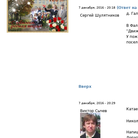
(Ответ на
7 декабря, 2016 - 20:18
д. Га
Сергей Шулятников
В Фал
"Движ
У пож
посел
Вверх
7 декабря, 2016 - 20:29
Катае
Виктор Сычев
Никол
Напиш
Лопат