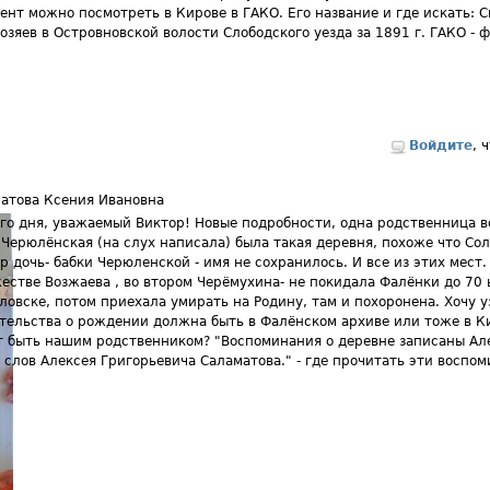
ент можно посмотреть в Кирове в ГАКО. Его название и где искать: 
озяев в Островновской волости Слободского уезда за 1891 г. ГАКО - ф
Войдите
, 
атова Ксения Ивановна
го дня, уважаемый Виктор! Новые подробности, одна родственница вс
 Черюлёнская (на слух написала) была такая деревня, похоже что Со
р дочь- бабки Черюленской - имя не сохранилось. И все из этих мест
естве Возжаева , во втором Черёмухина- не покидала Фалёнки до 70 
ловске, потом приехала умирать на Родину, там и похоронена. Хочу у
тельства о рождении должна быть в Фалёнском архиве или тоже в Ки
 быть нашим родственником? "Воспоминания о деревне записаны А
 слов Алексея Григорьевича Саламатова." - где прочитать эти воспом