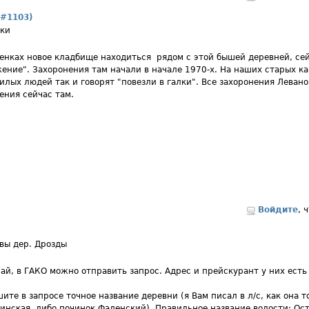
 #1103)
лки
енках новое кладбище находиться рядом с этой бышей деревней, се
ение". Захоронения там начали в начале 1970-х. На наших старых ка
илых людей так и говорят "повезли в галки". Все захоронения Левано
ения сейчас там.
Войдите
, 
вы дер. Дрозды
ай, в ГАКО можно отправить запрос. Адрес и прейскурант у них есть на
ите в запросе точное название деревни (я Вам писал в л/с, как она то
инская, либо починок Фаленский). Правильное название волости: Ос