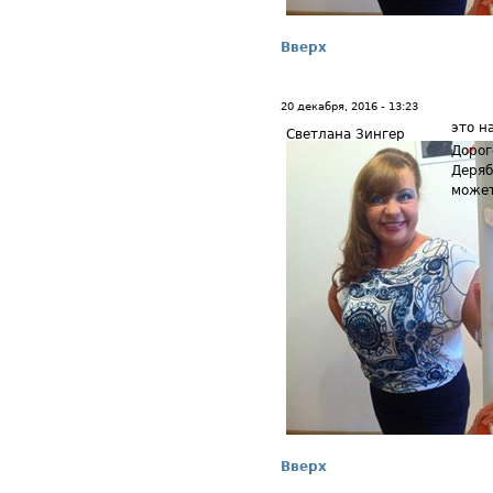
Вверх
20 декабря, 2016 - 13:23
это н
Светлана Зингер
Дорог
Деряб
может
Вверх