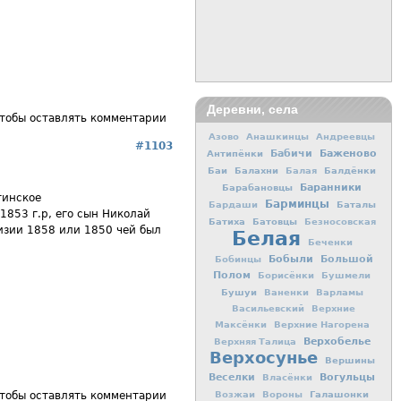
Деревни, села
чтобы оставлять комментарии
Азово
Анашкинцы
Андреевцы
#1103
Баженово
Антипёнки
Бабичи
Баи
Балахни
Балдёнки
Балая
Баранники
Барабановцы
тинское
Барминцы
Баталы
Бардаши
1853 г.р, его сын Николай
Батиха
Батовцы
Безносовская
изии 1858 или 1850 чей был
Белая
Беченки
Бобыли
Большой
Бобинцы
Полом
Борисёнки
Бушмели
Бушуи
Ваненки
Варламы
Васильевский
Верхние
Максёнки
Верхние Нагорена
Верхобелье
Верхняя Талица
Верхосунье
Вершины
Вогульцы
Веселки
Власёнки
Галашонки
Возжаи
Вороны
чтобы оставлять комментарии