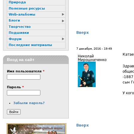
Природа
Полезные ресурсы
Web-альбомы
Блоги
Творчество
Вверх
Подшивки
Форум
Последние материалы
7 декабря, 2016 - 19:49
Катае
Николай
Вход на сайт
Мирошниченко
Здрав
общес
Имя пользователя
*
-1887
сын Г
Пароль
*
У ког
Забыли пароль?
Вверх