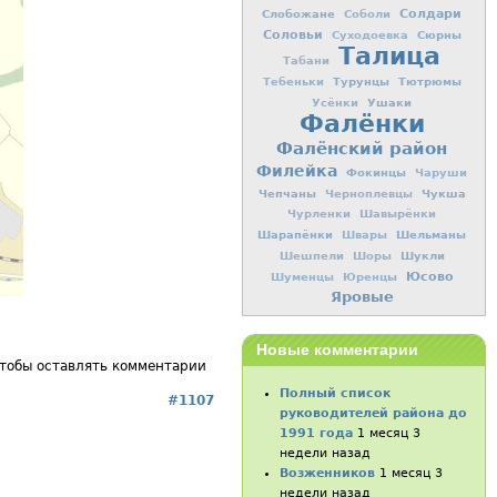
Слобожане
Солдари
Соболи
Соловьи
Сюрны
Суходоевка
Талица
Табани
Турунцы
Тютрюмы
Тебеньки
Ушаки
Усёнки
Фалёнки
Фалёнский район
Филейка
Фокинцы
Чаруши
Чепчаны
Чукша
Черноплевцы
Чурленки
Шавырёнки
Шарапёнки
Шельманы
Швары
Шукли
Шешпели
Шоры
Юсово
Шуменцы
Юренцы
Яровые
Новые комментарии
чтобы оставлять комментарии
Полный список
#1107
руководителей района до
1991 года
1 месяц 3
недели назад
Возженников
1 месяц 3
недели назад