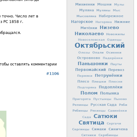
Михиенки
Мошни
Мулы
Муляна
Муляны
Мыс
Мысовляна
Набережное
е точно. Число лет в
Нагорское
Нижние
 РС 1858 г.
Нагоряна
Низево
Митёнки
 обращался.
Николаево
Новожилы
Новоселовская
Одинцы
Октябрьский
Опали
Осиенки
Олозы
Островново
Падерёнки
Паньшонки
Пауты
чтобы оставлять комментарии
Первомайский
Перевоз
#1106
Петрунёнки
Пермяки
Плесо
Плешки
Плюсни
Подоплёки
Подгоряна
Полом
Полынка
Пригорята
Пустынцы
Пыхово
Репинцы
Русская Сада
Ряби
Рябинцы
Рякинцы
Савинёнки
Сатюки
Сада
Святица
Сергачи
Симахи
Синичена
Сергинцы
Ситники
Скрябинцы