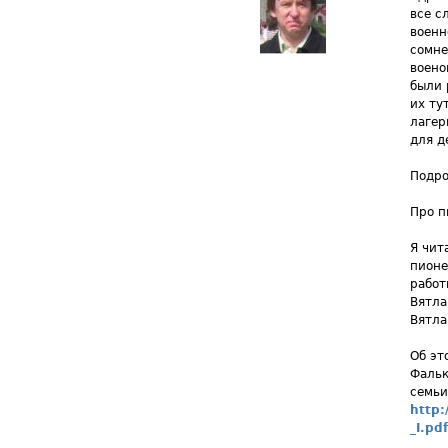
все с
военн
сомне
воено
были 
их ту
лагер
для д
Подро
Про п
Я чит
пионе
работ
Вятла
Вятла
Об эт
Фальк
семьи
http:
_I.pdf