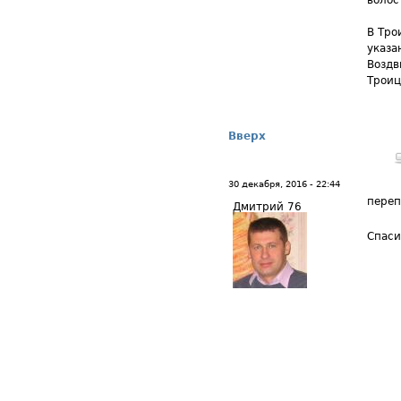
волос
В Тро
указа
Воздв
Троиц
Вверх
30 декабря, 2016 - 22:44
переп
Дмитрий 76
Спаси