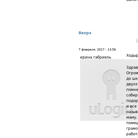
Вверх
7 февраля, 2017 - 13:56
Ходы
ирина габриель
Здрав
Огром
до шк
двухэ
помню
собир
подор
и все
назыв
маму.
помещ
грамо
работ