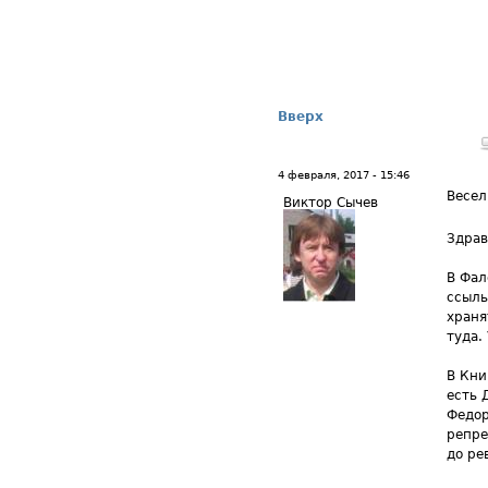
Вверх
4 февраля, 2017 - 15:46
Весел
Виктор Сычев
Здрав
В Фал
ссыль
храня
туда. 
В Кни
есть 
Федор
репре
до ре