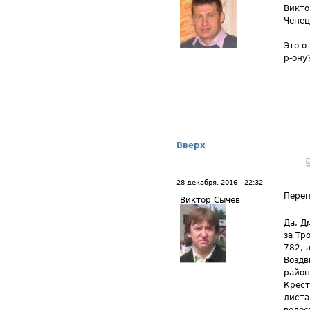
Викто
Чепец
Это о
р-ону
Вверх
28 декабря, 2016 - 22:32
Переп
Виктор Сычев
Да, Д
за Тр
782, 
Воздв
район
Крест
листа