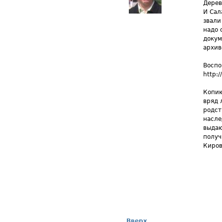
Дерев
И Сал
звали
надо 
докум
архив
Воспо
http:
Копию
вряд 
родст
насле
выдаю
получ
Киров
Вверх