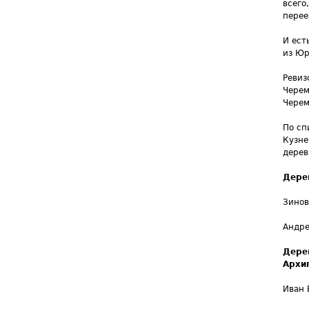
всего
перее
И ест
из Юр
Ревиз
Черем
Черем
По сп
Кузне
дерев
Дере
Зинов
Андре
Дере
Архи
Иван 