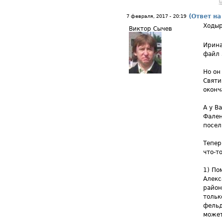
(Ответ на
7 февраля, 2017 - 20:19
Ходыр
Виктор Сычев
Ирина
файл 
Но он
Святи
оконч
А у В
Фален
посел
Тепер
что-т
1) По
Алекс
район
толь
фельд
может