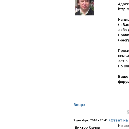
Адрес
http:/
Напиш
(я Ва
либо 
Прави
(иног
Проси
семьи
лет в
Но Ва
Выше 
форум
Вверх
(Ответ на
7 декабря, 2016 - 20:41
Новое
Виктор Сычев