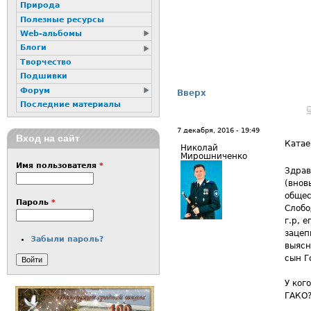
Природа
Полезные ресурсы
Web-альбомы
Блоги
Творчество
Подшивки
Форум
Вверх
Последние материалы
7 декабря, 2016 - 19:49
Вход на сайт
Катае
Николай
Мирошниченко
Имя пользователя
*
Здрав
(внов
общес
Пароль
*
Слобо
г.р, 
зацеп
Забыли пароль?
выясн
сын Г
У ког
ГАКО