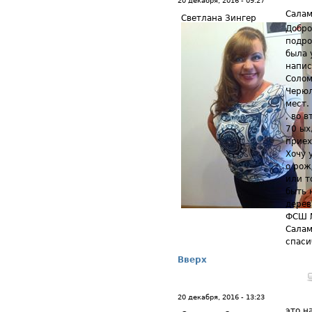
20 декабря, 2016 - 09:27
Салам
Светлана Зингер
Добро
подро
была 
напис
Солом
Черюл
мест.
, во 
70 ых
приех
Хочу 
о рож
или т
быть 
дерев
ФСШ №
Салам
спаси
Вверх
20 декабря, 2016 - 13:23
это н