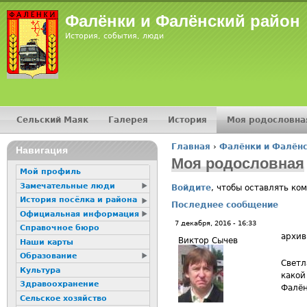
Jump
Фалёнки и Фалёнский район
История, события, люди
Сельский Маяк
Галерея
История
Моя родословна
Главное меню
Главная
›
Фалёнки и Фалёнс
16+
Навигация
Вы здесь
Моя родословная
Мой профиль
Замечательные люди
Войдите
, чтобы оставлять ко
История посёлка и района
Последнее сообщение
Официальная информация
7 декабря, 2016 - 16:33
Справочное бюро
архив
Виктор Сычев
Наши карты
Образование
Светл
Культура
какой
Здравоохранение
Фалён
Сельское хозяйство