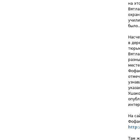
на эт
Вятла
охран
учили
было..
Насче
в дер
тюрьм
Вятла
разны
месте
Фофан
отмеч
узнав
указа
Ушако
опубл
интер
На са
Фофан
http:
Там ж