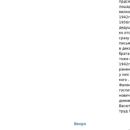
прдсе
лошад
мелко
1942г
1956г
дедуш
ко от
сразу
письм
в дек
брата
тоже 
1942г
ранен
у них
кого 
Фален
госпи
нович
домов
Васют
труд 
Вверх