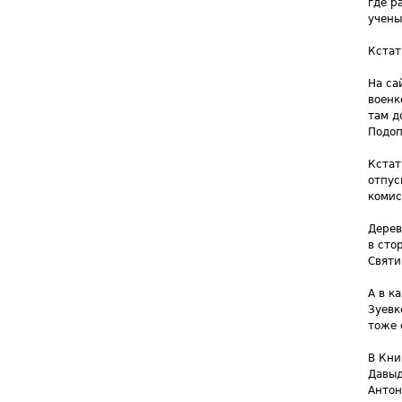
где р
учены
Кстат
На са
военк
там д
Подоп
Кстат
отпус
комис
Дерев
в сто
Святи
А в к
Зуевк
тоже 
В Кни
Давыд
Антон