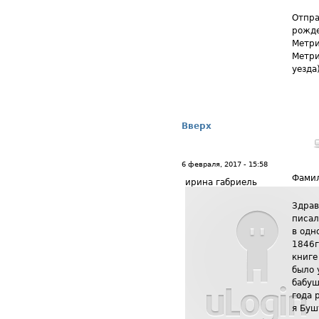
Отпра
рожде
Метри
Метри
уезда
Вверх
6 февраля, 2017 - 15:58
Фамил
ирина габриель
Здрав
писал
в одн
1846г
книге
было 
бабуш
года 
я Буш