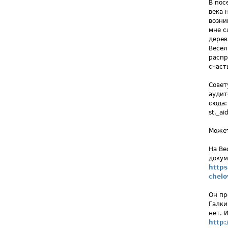
В пос
века 
возни
мне с
дерев
Весел
распр
счаст
Совет
аудит
сюда: 
st._a
Может
На Ве
докум
https
chel
Он пр
Галки
нет. 
http: