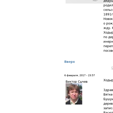
дедуш
родил
сельс
1891г
Новок
о рож
жду. 
Ходыр
по де
инерн
переп
посов
Вверх
6 февраля, 2017 - 23:57
Ходыр
Виктор Сычев
Здрав
Вятке
Бушуи
дерев
запис
Васют