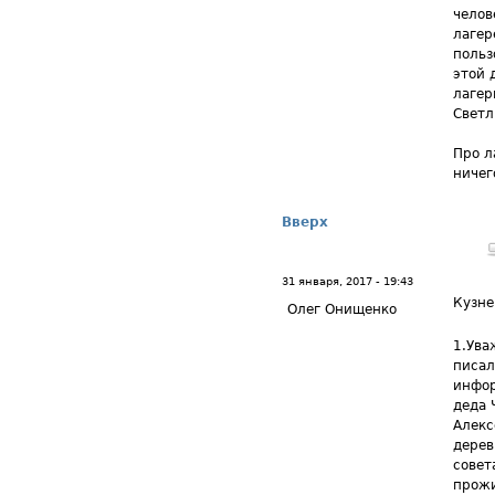
челов
лагер
поль
этой 
лагер
Светл
Про л
ничег
Вверх
31 января, 2017 - 19:43
Кузне
Олег Онищенко
1.Ува
писал
инфор
деда 
Алекс
дерев
совет
прожи