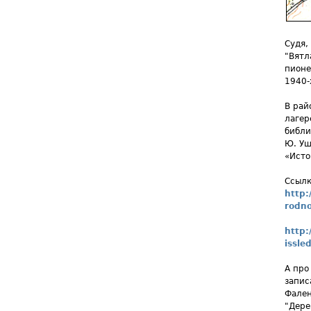
Судя,
"Вятл
пионе
1940-
В рай
лагер
библи
Ю. Уш
«Исто
Ссылк
http:
rodno
http:
issle
А про
запис
Фален
"Дере