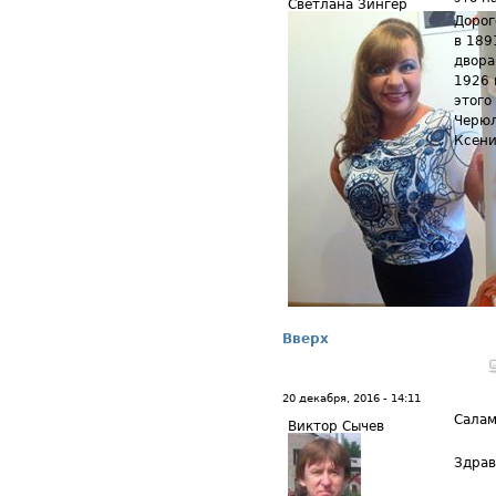
Светлана Зингер
Дорог
в 189
двора
1926 
этого
Черюл
Ксени
Вверх
20 декабря, 2016 - 14:11
Салам
Виктор Сычев
Здрав