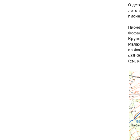
О дет
лето 
пионе
Пионе
Фофан
Крупе
Малах
из Фо
o39-0
(см. к