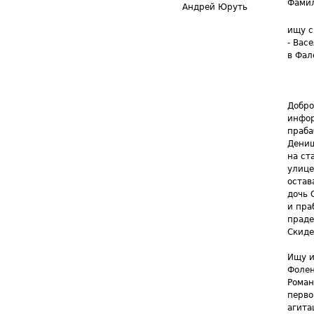
Фамил
Андрей Юруть
ищу с
- Вас
в Фал
Добро
инфор
праба
Денищ
на ст
улице
остав
дочь 
и пра
праде
Скиде
Ищу и
Фолен
Роман
перво
агита