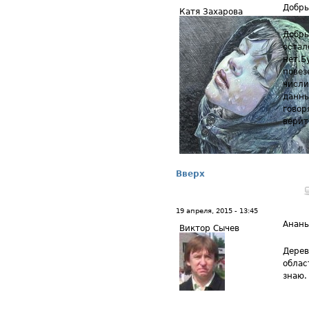
Добры
Катя Захарова
Добры
остал
нет.Б
повез
числи
данны
говор
верит
Вверх
19 апреля, 2015 - 13:45
Анан
Виктор Сычев
Дерев
облас
знаю.