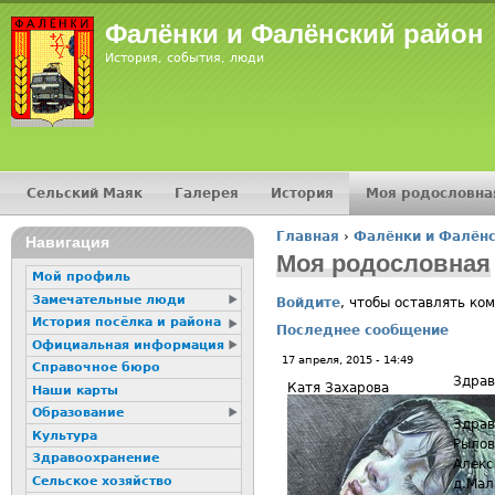
Jump
Фалёнки и Фалёнский район
История, события, люди
Сельский Маяк
Галерея
История
Моя родословна
Главное меню
Главная
›
Фалёнки и Фалёнс
16+
Навигация
Вы здесь
Моя родословная
Мой профиль
Замечательные люди
Войдите
, чтобы оставлять ко
История посёлка и района
Последнее сообщение
Официальная информация
17 апреля, 2015 - 14:49
Справочное бюро
Здрав
Катя Захарова
Наши карты
Образование
Здрав
Культура
Рылов
Здравоохранение
Алекс
Сельское хозяйство
д.Мал