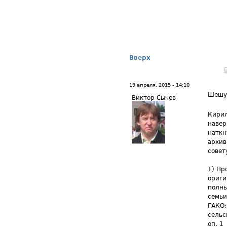
Вверх
19 апреля, 2015 - 14:10
Шешу
Виктор Сычев
Кирил
навер
наткн
архив
совет
1) Пр
ориги
полны
семьи
ГАКО:
сельс
оп. 1