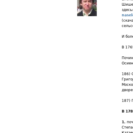
Шишев
здесь
nasel
(скач
сельс
И бол
В 176
Почин
Осиен
186) 
Григо
Моско
дворе
187) 
В 178
1.
по
Степа
Катае