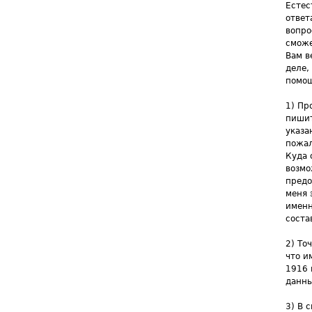
Естес
ответ
вопро
сможе
Вам в
деле,
помощ
1) Пр
пишит
указа
пожал
Куда 
возмо
предо
меня 
именн
соста
2) То
что и
1916 
данны
3) В 