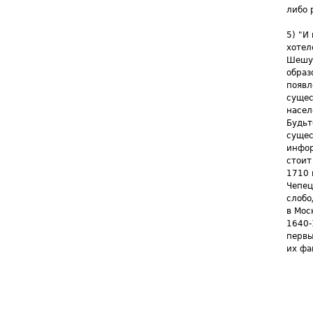
либо 
5) "И
хотел
Шешук
образ
появл
сущес
насел
Будьт
сущес
инфор
стоит
1710 
Чепец
слобо
в Мос
1640-
первы
их фа