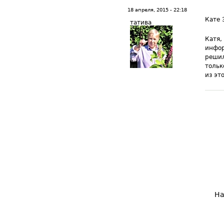
18 апреля, 2015 - 22:18
Кате 
татива
Катя,
инфор
решил
тольк
из эт
На