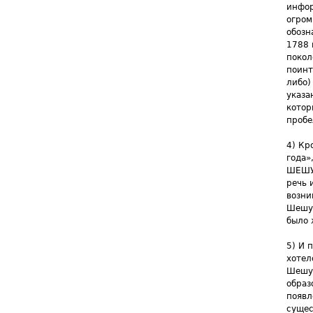
инфор
огром
обозн
1788 
покол
поинт
либо)
указа
котор
пробе
4) Кр
года»
ШЕШУК
речь 
возни
Шешук
было 
5) И 
хотел
Шешук
образ
появл
сущес