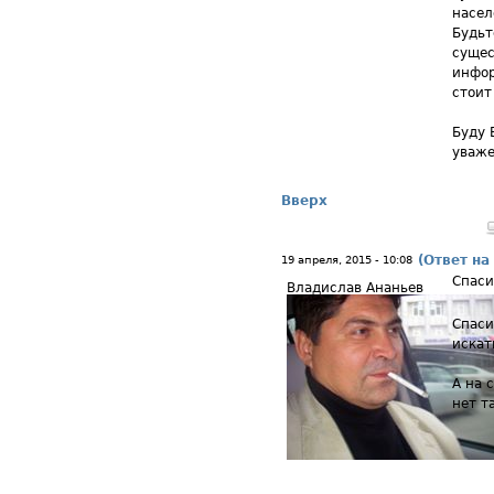
насел
Будьт
сущес
инфор
стоит
Буду 
уваже
Вверх
(Ответ на
19 апреля, 2015 - 10:08
Спаси
Владислав Ананьев
Спаси
искат
А на 
нет т