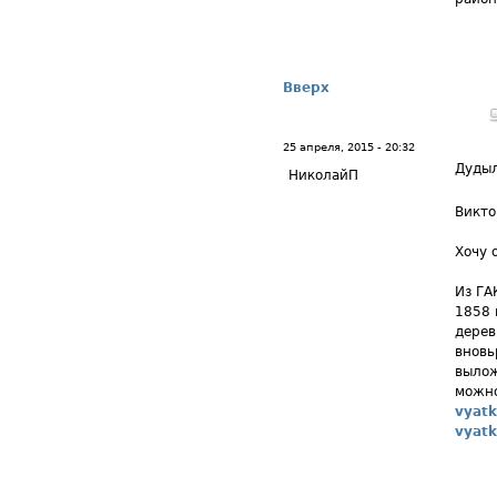
Вверх
25 апреля, 2015 - 20:32
Дудыл
НиколайП
Викто
Хочу 
Из ГА
1858 
дерев
вновь
вылож
можно
vyatk
vyatk