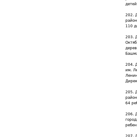
детей
202. 
район
110 д
203. 
Октяб
дерев
Башма
204. 
им. Л
Ленин
Дирек
205. 
район
64 ре
206. 
город
ребен
207. 