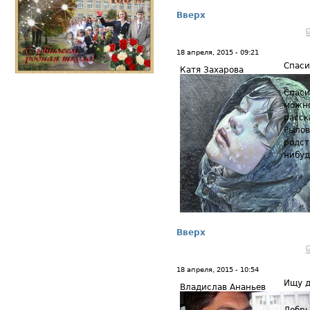
Вверх
18 апреля, 2015 - 09:21
Спаси
Катя Захарова
Спаси
можн
расск
Рылов
родст
нибуд
Вверх
18 апреля, 2015 - 10:54
Ищу д
Владислав Ананьев