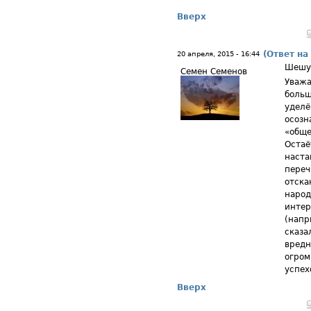
Вверх
(Ответ на
20 апреля, 2015 - 16:44
Шешу
Семен Семенов
Уважа
больш
уделё
осозн
«обще
Остаё
наста
переч
отска
народ
интер
(напр
сказа
вредн
огром
успех
Вверх