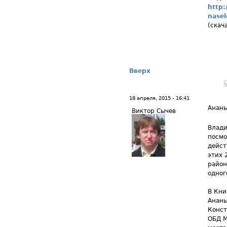
http:
nasel
(скач
Вверх
18 апреля, 2015 - 16:41
Анан
Виктор Сычев
Влади
посмо
дейст
этих 
район
одног
В Кни
Анань
Конст
ОБД М