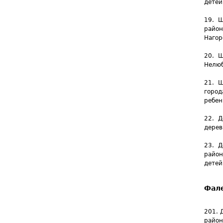
детей
19. Ш
район
Нагор
20. Ш
Нелюб
21. Ш
город
ребен
22. Д
дерев
23. Д
район
детей
Фал
201. 
район