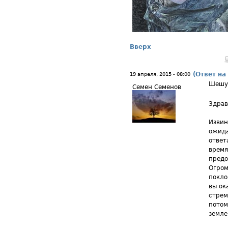
Вверх
(Ответ на
19 апреля, 2015 - 08:00
Шешу
Семен Семенов
Здрав
Извин
ожида
ответ
время
предо
Огром
покло
вы ок
стрем
потом
земле