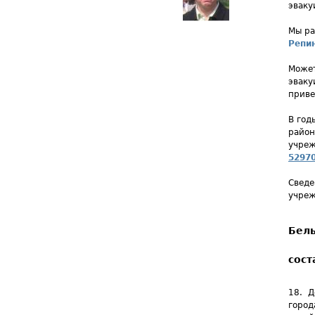
эваку
Мы ра
Репи
Может
эваку
приве
В год
район
учреж
52970
Сведе
учреж
Бель
сост
18. Д
город