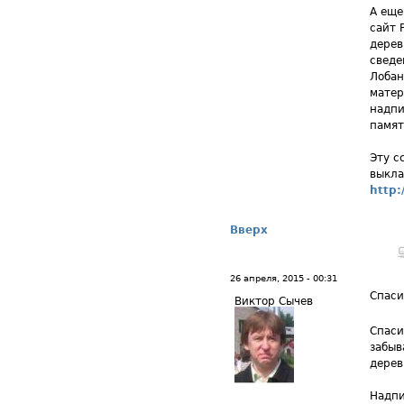
А еще
сайт 
дерев
сведе
Лобан
матер
надпи
памят
Эту с
выкла
http:
Вверх
26 апреля, 2015 - 00:31
Спаси
Виктор Сычев
Спаси
забыв
дерев
Надпи