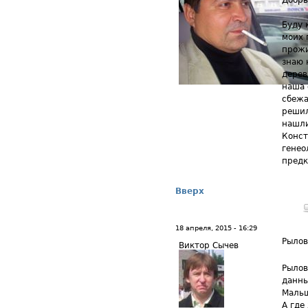
Добры
Буду 
моих 
прожи
знаю 
дерев
наша 
сбежа
решил
нашли
Конст
генео
предк
Вверх
18 апреля, 2015 - 16:29
Рыло
Виктор Сычев
Рылов
данны
Мальш
А где