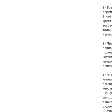
2) Вс
переп
В ней
крест
возра
тольк
напис
3) Пр
ревиз
полны
жител
метри
повез
4) "В
«почи
понял
чем, 
Шешук
было 
а как
рядом
Снача