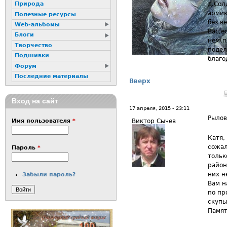
д.Сол
Природа
армию
Полезные ресурсы
без в
Web-альбомы
Вас,е
Блоги
нем(п
Творчество
подел
Подшивки
благо
Форум
Последние материалы
Вверх
Вход на сайт
17 апреля, 2015 - 23:11
Рылов
Виктор Сычев
Имя пользователя
*
Катя,
сожал
Пароль
*
тольк
район
них н
Забыли пароль?
Вам н
по пр
скупы
Памят