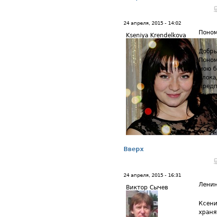
24 апреля, 2015 - 14:02
Поном
Kseniya Krendelkova
Добры
Поном
мою б
блока
предп
узнат
Вверх
24 апреля, 2015 - 16:31
Ленин
Виктор Сычев
Ксени
храня