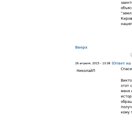
заинт
объяс
"земл
Киров
нашег
Вверх
(Ответ на
26 апреля, 2015 - 13:38
Спаси
НиколайП
Викто
этот 
меня 
истор
обращ
получ
кому 