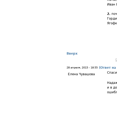
Иван 
2.
поч
Горди
Ягофк
Вверх
(Ответ на
28 апреля, 2015 - 18:55
Спаси
Елена Чувашова
Надаж
и в д
ошибл