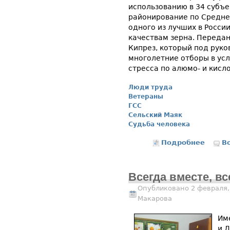
использованию в 34 субъе
районирование по Средне
одного из лучших в Росси
качествам зерна. Передан
Кипрез, который под рук
многолетние отборы в ус
стресса по алюмо- и кисл
Люди труда
Ветераны
ГСС
Сельский Маяк
Судьба человека
Подробнее
о Прим
В
Всегда вместе, вс
Опубликовано 2 февраля,
Макарова
Им
и 