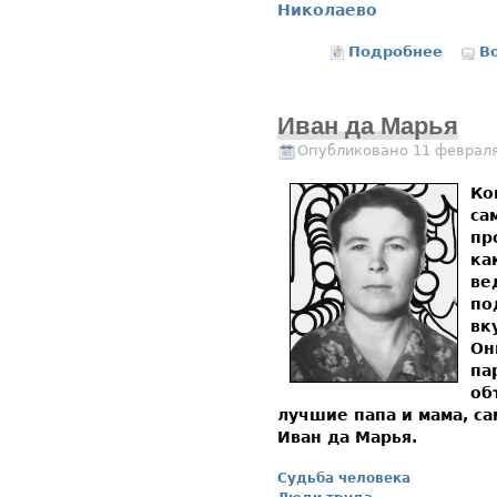
Николаево
Подробнее
о 6
В
Иван да Марья
Опубликовано 11 февраля
Ко
са
пр
ка
ве
по
вк
Он
па
об
лучшие папа и мама, с
Иван да Марья.
Судьба человека