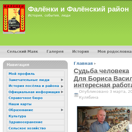
Jump
Фалёнки и Фалёнский район
История, события, люди
Сельский Маяк
Галерея
История
Моя родословна
Главное меню
Главная
›
16+
Навигация
Вы здесь
Судьба человека
Мой профиль
Для Бориса Васил
Замечательные люди
интересная работ
История посёлка и района
Опубликовано 3 марта, 2
Официальная информация
Кулябина
Справочное бюро
Наши карты
Образование
Культура
Здравоохранение
Сельское хозяйство