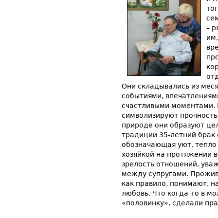
тог
сем
– р
им
вр
пр
ко
от
Они складывались из меся
событиями, впечатлениями
счастливыми моментами. 
символизируют прочность
природе они образуют це
традиции 35-летний брак 
обозначающая уют, тепло 
хозяйкой на протяжении в
зрелость отношений, ува
между супругами. Прожив 
как правило, понимают, н
любовь. Что когда-то в м
«половинку», сделали пра