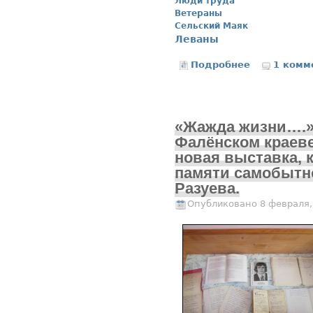
Люди труда
Ветераны
Сельский Маяк
Леваны
Подробнее
о Иван да Ма
1 комм
«Жажда жизни….»
Фалёнском краеве
новая выставка, 
памяти самобытно
Разуева.
Опубликовано 8 февраля,