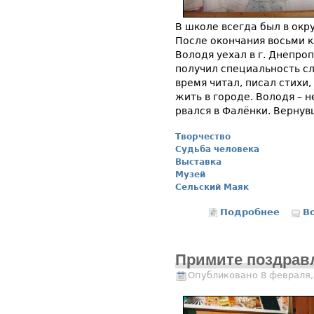
В школе всегда был в окр
После окончания восьми 
Володя уехал в г. Днепроп
получил специальность с
время читал, писал стихи,
жить в городе. Володя – н
рвался в Фалёнки. Вернув
Творчество
Судьба человека
Выставка
Музей
Сельский Маяк
Подробнее
о «
В
н
Примите поздрав
Опубликовано 8 февраля,