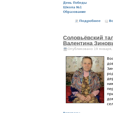
День Победы
Школа №1
Образование
Подробнее
о Книг
В
Соловьёвский тал
Валентина Зинов
Опубликовано 19 января,
Во
до
Зин
род
де
ни
пе
пр
до
се