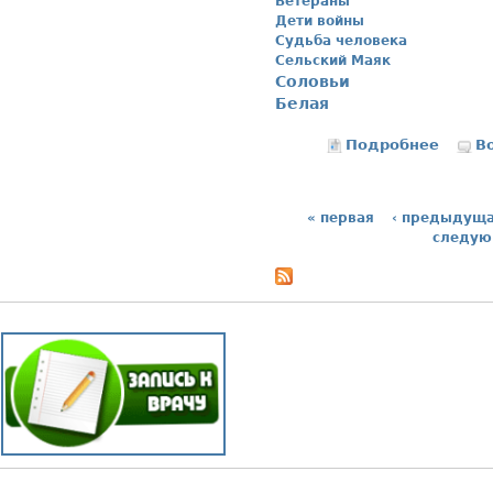
Ветераны
Дети войны
Судьба человека
Сельский Маяк
Соловьи
Белая
Подробнее
о Соло
В
« первая
‹ предыдущ
Страницы
следую