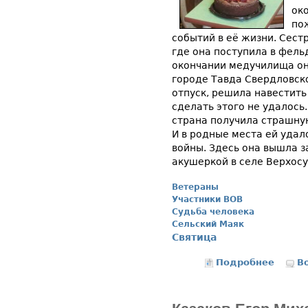
ок
по
событий в её жизни. Сестр
где она поступила в фел
окончании медучилища он
городе Тавда Свердловско
отпуск, решила навестить
сделать этого не удалось.
страна получила страшну
И в родные места ей удал
войны. Здесь она вышла з
акушеркой в селе Верхосу
Ветераны
Участники ВОВ
Судьба человека
Сельский Маяк
Святица
Подробнее
о Жвак
В