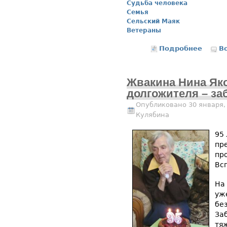
Судьба человека
Семья
Сельский Маяк
Ветераны
Подробнее
о Всегд
В
Жвакина Нина Яко
долгожителя – за
Опубликовано 30 января,
Кулябина
95 
пр
пр
Вс
На
уж
бе
За
тя