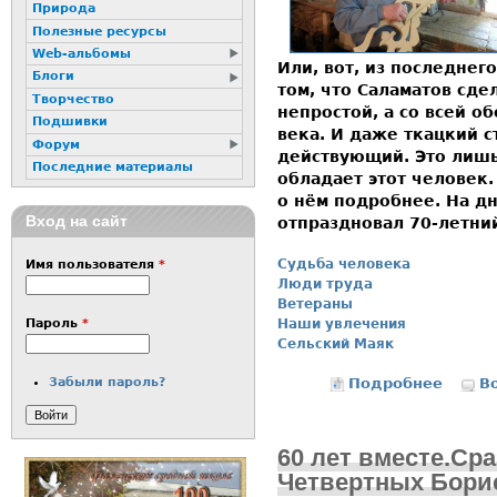
Природа
Полезные ресурсы
Web-альбомы
Или, вот, из последнег
Блоги
том, что Саламатов сде
Творчество
непростой, а со всей 
Подшивки
века. И даже ткацкий с
Форум
действующий. Это лишь
Последние материалы
обладает этот человек.
о нём подробнее. На д
Вход на сайт
отпраздновал 70-летни
Судьба человека
Имя пользователя
*
Люди труда
Ветераны
Наши увлечения
Пароль
*
Сельский Маяк
Подробнее
о Для 
В
Забыли пароль?
60 лет вместе.Ср
Четвертных Борис