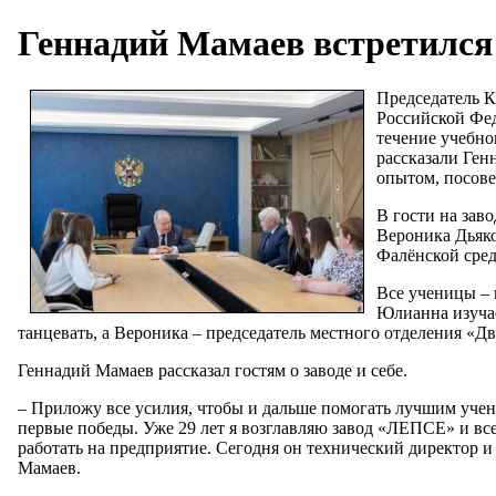
Геннадий Мамаев встретился
Председатель 
Российской Фед
течение учебно
рассказали Ген
опытом, посове
В гости на за
Вероника Дьяк
Фалёнской сре
Все ученицы – 
Юлианна изучае
танцевать, а Вероника – председатель местного отделения «
Геннадий Мамаев рассказал гостям о заводе и себе.
– Приложу все усилия, чтобы и дальше помогать лучшим учен
первые победы. Уже 29 лет я возглавляю завод «ЛЕПСЕ» и все
работать на предприятие. Сегодня он технический директор и
Мамаев.