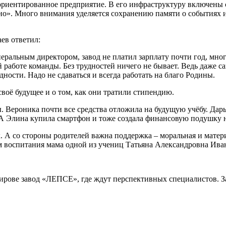
ориентированное предприятие. В его инфраструктуру включены 
о». Много внимания уделяется сохранению памяти о событиях и
ев ответил:
енеральным директором, завод не платил зарплату почти год, м
работе команды. Без трудностей ничего не бывает. Ведь даже сам
удности. Надо не сдаваться и всегда работать на благо Родины.
своё будущее и о том, как они тратили стипендию.
Вероника почти все средства отложила на будущую учёбу. Дарья
. А Элина купила смартфон и тоже создала финансовую подушку 
чек. А со стороны родителей важна поддержка – моральная и мате
ом воспитания мама одной из учениц Татьяна Александровна Ива
 Кирове завод «ЛЕПСЕ», где ждут перспективных специалистов. З