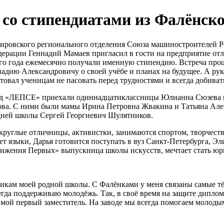
 со стипендиатами из Фалёнск
Кировского регионального отделения Союза машиностроителей 
ерации Геннадий Мамаев пригласил в гости на предприятие от
го года ежемесячно получали именную стипендию. Встреча про
надию Александровичу о своей учёбе и планах на будущее. А р
товал ученицам не пасовать перед трудностями и всегда добиват
вод «ЛЕПСЕ» приехали одиннадцатиклассницы Юлианна Сюзева 
ова. С ними были мамы Ирина Петровна Жвакина и Татьяна Але
дней школы Сергей Георгиевич Шулятников.
круглые отличницы, активистки, занимаются спортом, творчеств
т языки, Дарья готовится поступать в вуз Санкт-Петербурга, Эл
Движения Первых» выпускница школы искусств, мечтает стать юр
икам моей родной школы. С Фалёнками у меня связаны самые тё
гда поддерживаю молодёжь. Так, в своё время на защите диплом
 мой первый заместитель. На заводе мы всегда помогаем молодым