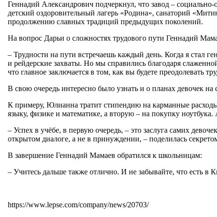
Геннадий Александрович подчеркнул, что завод – социально-
детский оздоровительный лагерь «Родина», санаторий «Митин
продолжению славных традиций предыдущих поколений.
На вопрос Дарьи о сложностях трудового пути Геннадий Мама
– Трудности на пути встречаешь каждый день. Когда я стал г
и рейдерские захваты. Но мы справились благодаря слаженной 
что главное заключается в том, как вы будете преодолевать тр
В свою очередь интересно было узнать и о планах девочек на 
К примеру, Юлианна тратит стипендию на карманные расходы. 
языку, физике и математике, а вторую – на покупку ноутбука
– Успех в учёбе, в первую очередь, – это заслуга самих дево
открытом диалоге, а не в принуждении, – поделилась секрет
В завершение Геннадий Мамаев обратился к школьницам:
– Учитесь дальше также отлично. И не забывайте, что есть в
https://www.lepse.com/company/news/20703/