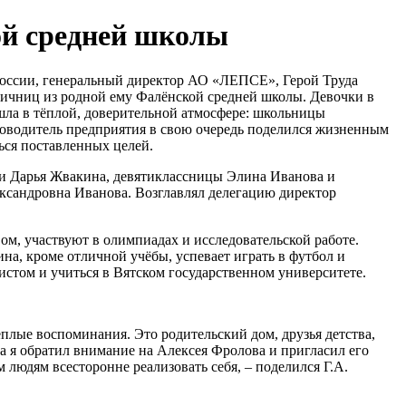
ой средней школы
России, генеральный директор АО «ЛЕПСЕ», Герой Труда
личниц из родной ему Фалёнской средней школы. Девочки в
шла в тёплой, доверительной атмосфере: школьницы
уководитель предприятия в свою очередь поделился жизненным
ься поставленных целей.
и Дарья Жвакина, девятиклассницы Элина Иванова и
ксандровна Иванова. Возглавлял делегацию директор
ом, участвуют в олимпиадах и исследовательской работе.
ина, кроме отличной учёбы, успевает играть в футбол и
истом и учиться в Вятском государственном университете.
плые воспоминания. Это родительский дом, друзья детства,
а я обратил внимание на Алексея Фролова и пригласил его
 людям всесторонне реализовать себя, – поделился Г.А.