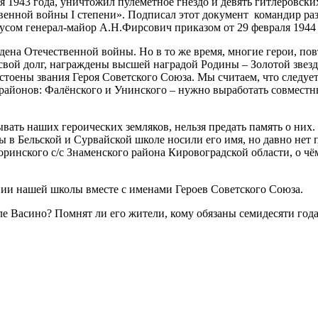
 1943 года, уничтожил пулемётное гнездо и девять гитлеровских 
венной войны I степени». Подписал этот документ командир ра
ом генерал-майор А.Н.Фирсович приказом от 29 февраля 1944 
дена Отечественной войны. Но в то же время, многие герои, по
вой долг, награждены высшей наградой Родины – Золотой звезд
стоены звания Героя Советского Союза. Мы считаем, что следуе
х районов: Фалёнского и Унинского – нужно выработать совместн
вать наших героических земляков, нельзя предать память о них
ы в Бельской и Сурвайской школе носили его имя, но давно нет п
оринского с/с Знаменского района Кировоградской области, о ч
нии нашей школы вместе с именами Героев Советского Союза.
ле Васино? Помнят ли его жители, кому обязаны семидесяти го