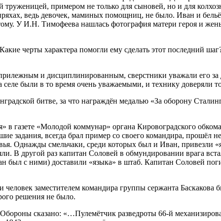
 труженицей, примером не только для сыновей, но и для колхоз
яхах, ведь девочек, маминых помощниц, не было. Иван и бельё 
тому. У И.Н. Тимофеева нашлась фотография матери героя и жен
акие черты характера помогли ему сделать этот последний шаг?
рилежным и дисциплинированным, сверстники уважали его за до
на селе были в то время очень уважаемыми, и технику доверяли 
нградской битве, за что награждён медалью «За оборону Сталинг
 в газете «Молодой коммунар» органа Кировоградского обкома 
е задания, всегда брал пример со своего командира, прошёл н
овья. Однажды смельчаки, среди которых был и Иван, привезли «
яли. В другой раз капитан Соловей в обмундировании врага вста
н был с ними) доставили «языка» в штаб. Капитан Соловей поги
ати человек заместителем командира группы сержанта Баскакова
рого решения не было.
а Обороны сказано: «…Пулемётчик разведроты 66-й механизиро