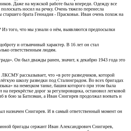
ников. Даже на мужской работе была впереди. Одежду все
полоскать носил на речку. Очень тяжело перенесла
ы старшего брата Геннадия - Прасковьи. Иван очень похож на
 Из того, что мы узнали о нём, выявляются предпосылки
броту и отзывчивый характер. В 16 лет он стал
только ответственным людям.
рада». Он был дважды ранен, значит, к декабрю 1943 года это
ЛКСМУ рассказывает, что «в роте разведчиков, которой
елёгкую школу разведки под Сталинградом. Во всех бригадах
языка» на немецком танке, башня которого при этом была
л на перекрёстке дорог за регулировщика, остановил легковой
б в бою за Батизман, а Иван Снигирев продолжал воевать и
 был назначен Снигирев. И в самый ответственный момент он
ванной бригады сержант Иван Александрович Снигирев,