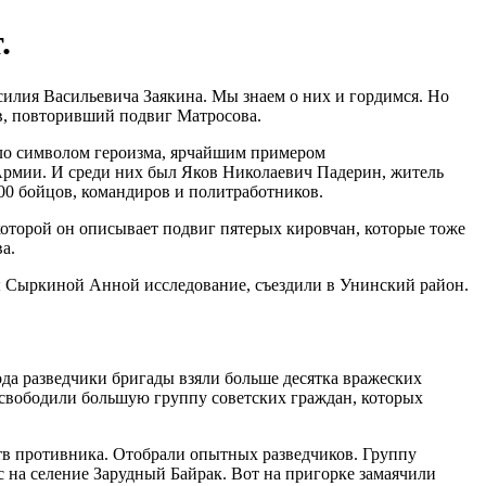
.
силия Васильевича Заякина. Мы знаем о них и гордимся. Но
в, повторивший подвиг Матросова.
ало символом героизма, ярчайшим примером
рмии. И среди них был Яков Николаевич Падерин, житель
400 бойцов, командиров и политработников.
которой он описывает подвиг пятерых кировчан, которые тоже
а.
ы Сыркиной Анной исследование, съездили в Унинский район.
года разведчики бригады взяли больше десятка вражеских
освободили большую группу советских граждан, которых
тв противника. Отобрали опытных разведчиков. Группу
рс на селение Зарудный Байрак. Вот на пригорке замаячили