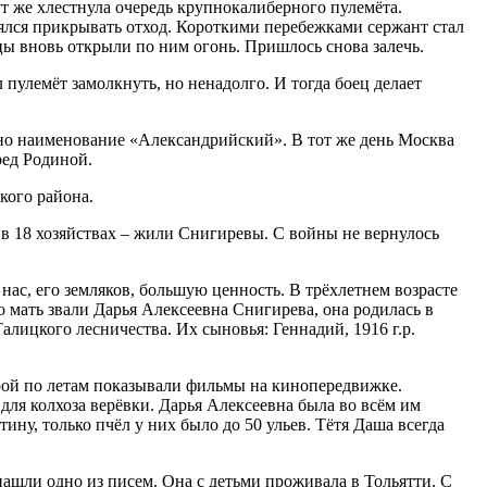
ут же хлестнула очередь крупнокалиберного пулемёта.
зялся прикрывать отход. Короткими перебежками сержант стал
вцы вновь открыли по ним огонь. Пришлось снова залечь.
 пулемёт замолкнуть, но ненадолго. И тогда боец делает
ено наименование «Александрийский». В тот же день Москва
ред Родиной.
кого района.
 в 18 хозяйствах – жили Снигиревы. С войны не вернулось
нас, его земляков, большую ценность. В трёхлетнем возрасте
о мать звали Дарья Алексеевна Снигирева, она родилась в
Талицкого лесничества. Их сыновья: Геннадий, 1916 г.р.
орой по летам показывали фильмы на кинопередвижке.
для колхоза верёвки. Дарья Алексеевна была во всём им
ину, только пчёл у них было до 50 ульев. Тётя Даша всегда
шли одно из писем. Она с детьми проживала в Тольятти. С