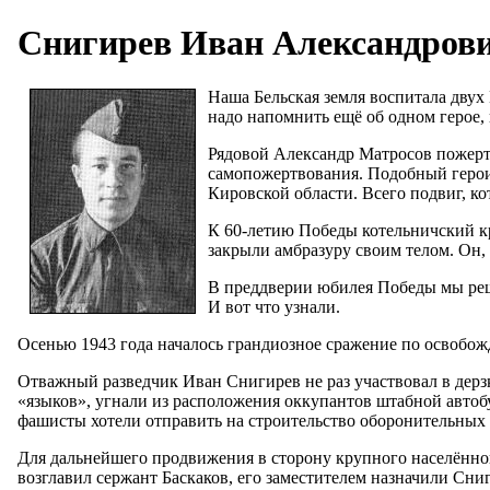
Снигирев Иван Александрович
Наша Бельская земля воспитала двух
надо напомнить ещё об одном герое,
Рядовой Александр Матросов пожерт
самопожертвования. Подобный герои
Кировской области. Всего подвиг, к
К 60-летию Победы котельничский кр
закрыли амбразуру своим телом. Он,
В преддверии юбилея Победы мы реш
И вот что узнали.
Осенью 1943 года началось грандиозное сражение по освобо
Отважный разведчик Иван Снигирев не раз участвовал в дерзк
«языков», угнали из расположения оккупантов штабной автоб
фашисты хотели отправить на строительство оборонительных
Для дальнейшего продвижения в сторону крупного населённо
возглавил сержант Баскаков, его заместителем назначили Сниг