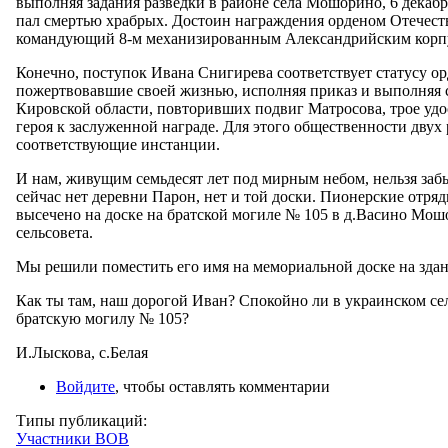
выполняя задания разведки в районе села Мошорино, 6 декабря
пал смертью храбрых. Достоин награждения орденом Отечест
командующий 8-м механизированным Александрийским корпус
Конечно, поступок Ивана Снигирева соответствует статусу ор
пожертвовавшие своей жизнью, исполняя приказ и выполняя с
Кировской области, повторивших подвиг Матросова, трое удо
героя к заслуженной награде. Для этого общественности дву
соответствующие инстанции.
И нам, живущим семьдесят лет под мирным небом, нельзя забы
сейчас нет деревни Парон, нет и той доски. Пионерские отряд
высечено на доске на братской могиле № 105 в д.Васино Мош
сельсовета.
Мы решили поместить его имя на мемориальной доске на зда
Как ты там, наш дорогой Иван? Спокойно ли в украинском се
братскую могилу № 105?
И.Лыскова, с.Белая
Войдите
, чтобы оставлять комментарии
Типы публикаций:
Участники ВОВ