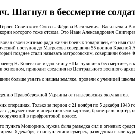
. Шагнул в бессмертие солдат
 Героев Советского Союза – Фёдора Васильевича Васильева и Ва
 корни которого тоже отсюда. Это Иван Александрович Снигире
вовал своей жизнью ради жизни боевых товарищей, его имя ст
ческий поступок до Матросова совершили 55 воинов Красной А
оторый позднее стали называть матросовским, совершили более 
аевед Н. Колеватов издал книгу «Шагнувшие в бессмертие», в 
 в основном, приводит сведения из Центрального военного архив
или больше узнать о нашем земляке, провели с ученицей школ
ждению Правобережной Украины от гитлеровских оккупантов.
их операциях. Только за период с 21 ноября по 5 декабря 1943 
ус с документами и оперативными картами, бронетранспортёр, 
 сооружений в прифронтовой полосе.
го пункта Мошорино, нужна была разведка сил и огневых средс
ирева. 6 декабря, с наступлением сумерек, разведчики взяли ку