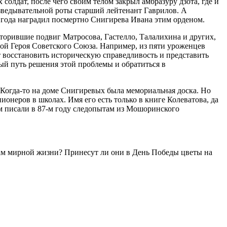
солдат, после чего своим телом закрыл амбразуру дзота, где и
зведывательной роты старший лейтенант Гаврилов. А
года наградил посмертно Снигирева Ивана этим орденом.
вторившие подвиг Матросова, Гастелло, Талалихина и других,
ой Героя Советского Союза. Например, из пяти уроженцев
т восстановить историческую справедливость и представить
ый путь решения этой проблемы и обратиться в
. Когда-то на доме Снигиревых была мемориальная доска. Но
ионеров в школах. Имя его есть только в книге Колеватова, да
ём писали в 87-м году следопытам из Мошоринского
дам мирной жизни? Принесут ли они в День Победы цветы на