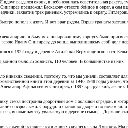
вдруг раздался окрик, в небо взвилась осветительная ракета, т
Снигирев предложил Баскакову отвести бойцов в овраг, а сам в
зведчики, захватив трёх раненых, устремились к оврагу. Гитлеро
стро пополз к дзоту. И вот враг рядом. Взрыв гранаты заставил
д Александрию, и 8-му механизированному корпусу было присво
у герою Ивану Снигиреву, до конца выполнившему свой долг пе
лся в 1922 году в деревне Акилёнки Верхосадинского с/с Бельс
войной было 25 хозяйств, 110 человек. В большинстве из них –
о никаких сведений, поэтому то, что мы узнали, составляет для 
хозяйственной книги этой деревни за 1946-1948 годы узнаём, чт
– Александр Афанасьевич Снигирев, с 1897 г.р., русский, лесник 
чику, семья построила добротный дом с большой оградой, в кот
авне со взрослыми. Соорудили станок во дворе и по ночам вили 
феев, вспоминая эту уважаемую в деревне семью, – Держали скот
сь с женой оставшегося в живых среднего сына Дмитрия. Мы на