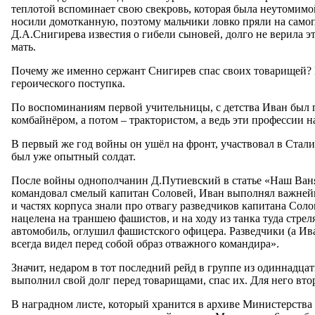
теплотой вспоминает свою свекровь, которая была неутомимой
носили домотканную, поэтому мальчики ловко пряли на самопр
Д.А.Снигирева известия о гибели сыновей, долго не верила э
мать.
Почему же именно сержант Снигирев спас своих товарищей? К
героического поступка.
По воспоминаниям первой учительницы, с детства Иван был п
комбайнёром, а потом – трактористом, а ведь эти профессии 
В первый же год войны он ушёл на фронт, участвовал в Стали
был уже опытный солдат.
После войны однополчанин Д.Путиевский в статье «Наш Ваня»
командовал смелый капитан Соловей, Иван выполнял важнейши
и частях корпуса знали про отвагу разведчиков капитана Сол
нацелена на траншею фашистов, и на ходу из танка туда стрел
автомобиль, оглушил фашистского офицера. Разведчики (а Ива
всегда видел перед собой образ отважного командира».
Значит, недаром в тот последний рейд в группе из одиннадц
выполнил свой долг перед товарищами, спас их. Для него вто
В наградном листе, который хранится в архиве Министерств