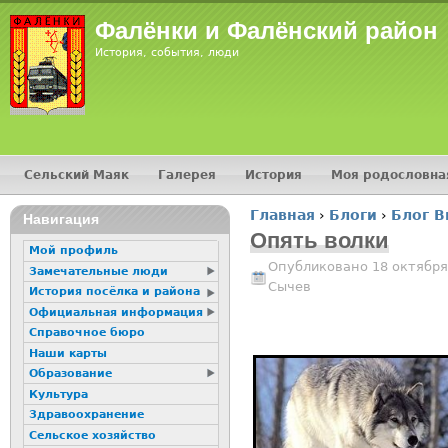
Jump
Фалёнки и Фалёнский район
История, события, люди
Сельский Маяк
Галерея
История
Моя родословна
Главное меню
Главная
›
Блоги
›
Блог В
16+
Навигация
Вы здесь
Опять волки
Мой профиль
Опубликовано 18 октября
Замечательные люди
Сычев
История посёлка и района
Официальная информация
Справочное бюро
Наши карты
Образование
Культура
Здравоохранение
Сельское хозяйство