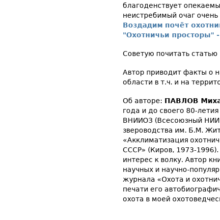
благоденствует опекаемы
неистребимый очаг очень 
Воздадим почёт охотни
"Охотничьи просторы" -
Советую почитать статью
Автор приводит факты о н
области в т.ч. и на терри
Об авторе:
ПАВЛОВ Миха
года и до своего 80-летия
ВНИИОЗ (Всесоюзный НИИ 
звероводства им. Б.М. Жит
«Акклиматизация охотнич
СССР» (Киров, 1973-1996)
интерес к волку. Автор кни
научных и научно-популя
журнала «Охота и охотнич
печати его автобиографич
охота в моей охотоведчес