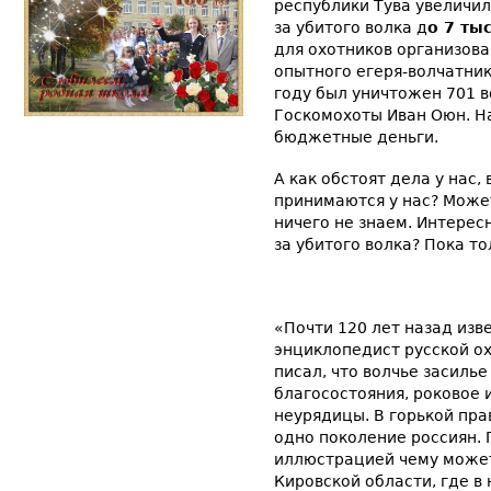
республики Тува увеличи
за убитого волка д
о
7 тыс
для охотников организов
опытного егеря-волчатник
году был уничтожен 701 в
Госкомохоты Иван Оюн. Н
бюджетные деньги.
А как обстоят дела у нас,
принимаются у нас? Может
ничего не знаем. Интересн
за убитого волка? Пока то
«Почти 120 лет назад изв
энциклопедист русской о
писал, что волчье засиль
благосостояния, роковое 
неурядицы. В горькой пра
одно поколение россиян. 
иллюстрацией чему может
Кировской области, где в