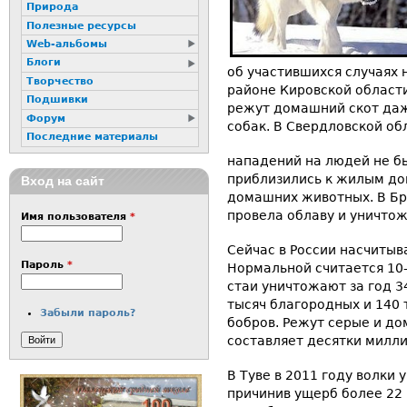
Природа
Полезные ресурсы
Web-альбомы
Блоги
об участившихся случаях 
Творчество
районе Кировской области
Подшивки
режут домашний скот даж
Форум
собак. В Свердловской об
Последние материалы
нападений на людей не бы
приблизились к жилым до
Вход на сайт
домашних животных. В Бр
провела облаву и уничтож
Имя пользователя
*
Сейчас в России насчитыв
Пароль
*
Нормальной считается 10-
стаи уничтожают за год 34
тысяч благородных и 140 
Забыли пароль?
бобров. Режут серые и д
составляет десятки милли
В Туве в 2011 году волки 
причинив ущерб более 22 